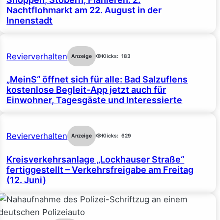
Nachtflohmarkt am 22. August in der
Innenstadt
Revierverhalten
Anzeige
Klicks:
183
„MeinS“ öffnet sich für alle: Bad Salzuflens
kostenlose Begleit-App jetzt auch für
Einwohner, Tagesgäste und Interessierte
Revierverhalten
Anzeige
Klicks:
629
Kreisverkehrsanlage „Lockhauser Straße“
fertiggestellt – Verkehrsfreigabe am Freitag
(12. Juni)