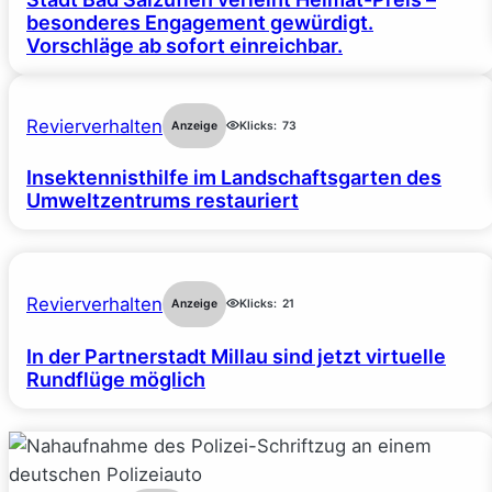
besonderes Engagement gewürdigt.
Vorschläge ab sofort einreichbar.
Revierverhalten
Anzeige
Klicks:
73
Insektennisthilfe im Landschaftsgarten des
Umweltzentrums restauriert
Revierverhalten
Anzeige
Klicks:
21
In der Partnerstadt Millau sind jetzt virtuelle
Rundflüge möglich