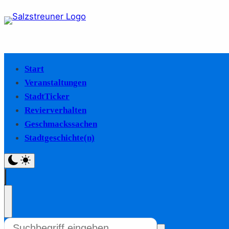
Start
Veranstaltungen
StadtTicker
Revierverhalten
Geschmackssachen
Stadtgeschichte(n)