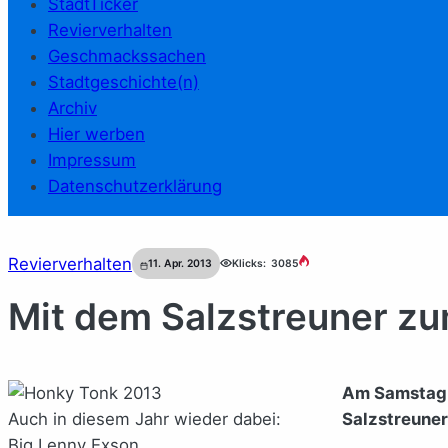
StadtTicker
Revierverhalten
Geschmackssachen
Stadtgeschichte(n)
Archiv
Hier werben
Impressum
Datenschutzerklärung
Revierverhalten
11. Apr. 2013
Klicks:
3085
Mit dem Salzstreuner z
Am Samstag i
Auch in diesem Jahr wieder dabei:
Salzstreuner
Big Lenny Exson