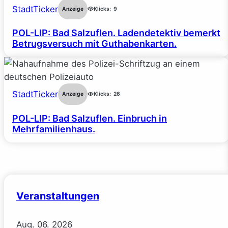
StadtTicker
Anzeige
Klicks:
9
POL-LIP: Bad Salzuflen. Ladendetektiv bemerkt
Betrugsversuch mit Guthabenkarten.
StadtTicker
Anzeige
Klicks:
26
POL-LIP: Bad Salzuflen. Einbruch in
Mehrfamilienhaus.
Veranstaltungen
Aug.
06.
2026