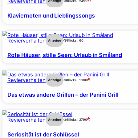
Revierverhalten
Anzeige
Klicks:
2499
Klaviernoten und Lieblingssongs
Revierverhalten
Anzeige
Klicks:
60
Rote Häuser, stille Seen: Urlaub in Småland
Revierverhalten
Anzeige
Klicks:
1386
Das etwas andere Grillen – der Panini Grill
Revierverhalten
Anzeige
Klicks:
2790
Seriosität ist der Schlüssel