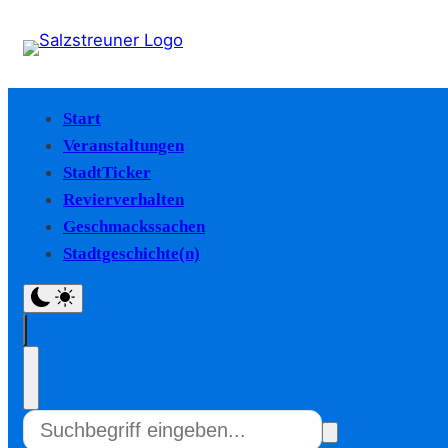
Start
Veranstaltungen
StadtTicker
Revierverhalten
Geschmackssachen
Stadtgeschichte(n)