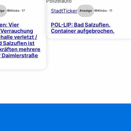
StadtTicker
ige
Klicks:
17
Anzeige
Klicks:
11
en: Vier
POL-LIP: Bad Salzuflen.
 Verrauchung
Container aufgebrochen.
halle verletzt /
 Salzuflen ist
zkräften mehrere
r Daimlerstraße