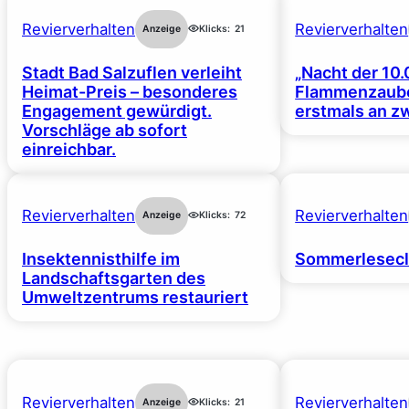
Revierverhalten
Revierverhalten
Anzeige
Klicks:
21
Stadt Bad Salzuflen verleiht
„Nacht der 10.
Heimat-Preis – besonderes
Flammenzaube
Engagement gewürdigt.
erstmals an z
Vorschläge ab sofort
einreichbar.
Revierverhalten
Revierverhalten
Anzeige
Klicks:
72
Insektennisthilfe im
Sommerlesecl
Landschaftsgarten des
Umweltzentrums restauriert
Revierverhalten
Revierverhalten
Anzeige
Klicks:
21