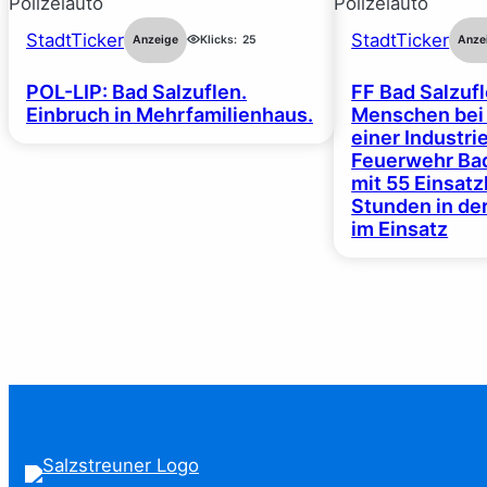
StadtTicker
StadtTicker
Anzeige
Klicks:
25
Anze
POL-LIP: Bad Salzuflen.
FF Bad Salzufl
Einbruch in Mehrfamilienhaus.
Menschen bei
einer Industrie
Feuerwehr Bad
mit 55 Einsat
Stunden in de
im Einsatz