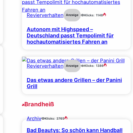
Revierverhalten
Anzeige
Klicks:
1148
Autonom mit Highspeed –
Deutschland passt Tempolimit für
hochautomatisiertes Fahren an
Revierverhalten
Anzeige
Klicks:
1386
Das etwas andere Grillen – der Panini
Grill
Brandheiß
Archiv
Klicks:
3765
Bad Beautys: So schön kann Handball