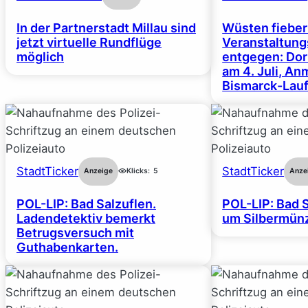
In der Partnerstadt Millau sind
Wüsten fiebe
jetzt virtuelle Rundflüge
Veranstaltun
möglich
entgegen: Dor
am 4. Juli, A
Bismarck-Lauf
StadtTicker
StadtTicker
Anzeige
Klicks:
5
Anze
POL-LIP: Bad Salzuflen.
POL-LIP: Bad S
Ladendetektiv bemerkt
um Silbermünz
Betrugsversuch mit
Guthabenkarten.