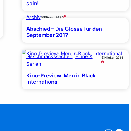
sein!
Archiv
Klicks:
2634
Abschied – Die Glosse für den
September 2017
Geschmackssachen
, 
Filme &
Klicks:
2285
Serien
Kino-Preview: Men in Black:
International