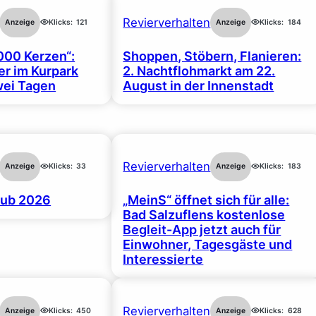
Revierverhalten
Anzeige
Klicks:
121
Anzeige
Klicks:
184
000 Kerzen“:
Shoppen, Stöbern, Flanieren:
r im Kurpark
2. Nachtflohmarkt am 22.
wei Tagen
August in der Innenstadt
Revierverhalten
Anzeige
Klicks:
33
Anzeige
Klicks:
183
ub 2026
„MeinS“ öffnet sich für alle:
Bad Salzuflens kostenlose
Begleit-App jetzt auch für
Einwohner, Tagesgäste und
Interessierte
Revierverhalten
Anzeige
Klicks:
450
Anzeige
Klicks:
628