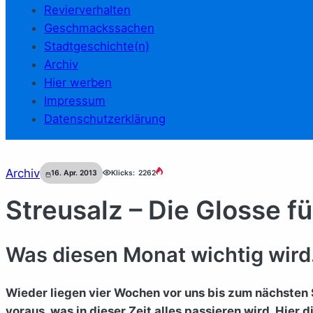
Revierverhalten
Geschmackssachen
Stadtgeschichte(n)
Archiv
Hier werben
Impressum
Datenschutzerklärung
Archiv
16. Apr. 2013
Klicks:
2262
Streusalz – Die Glosse f
Was diesen Monat wichtig wird
Wieder liegen vier Wochen vor uns bis zum nächsten 
voraus, was in dieser Zeit alles passieren wird. Hier 