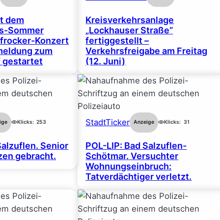
rt dem
Kreisverkehrsanlage
gs-Sommer
„Lockhauser Straße“
frocker-Konzert
fertiggestellt –
nmeldung zum
Verkehrsfreigabe am Freitag
 gestartet
(12. Juni)
StadtTicker
ige
Klicks:
253
Anzeige
Klicks:
31
alzuflen. Senior
POL-LIP: Bad Salzuflen-
en gebracht.
Schötmar. Versuchter
Wohnungseinbruch:
Tatverdächtiger verletzt.