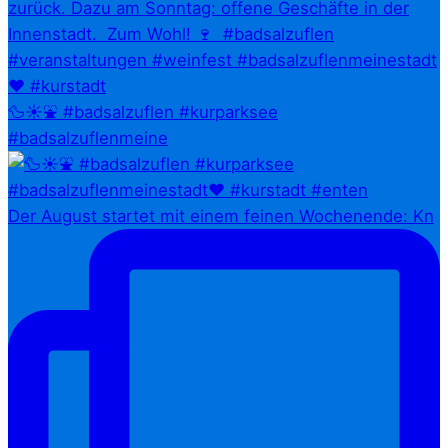
🦆☀️⛲ #badsalzuflen #kurparksee
#badsalzuflenmeine
Der August startet mit einem feinen Wochenende: Kn