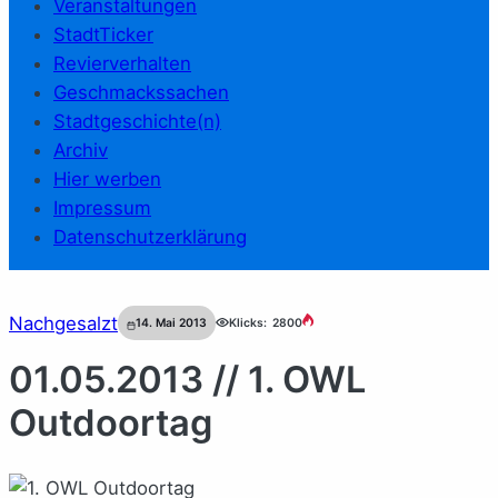
Veranstaltungen
StadtTicker
Revierverhalten
Geschmackssachen
Stadtgeschichte(n)
Archiv
Hier werben
Impressum
Datenschutzerklärung
Nachgesalzt
14. Mai 2013
Klicks:
2800
01.05.2013 // 1. OWL
Outdoortag