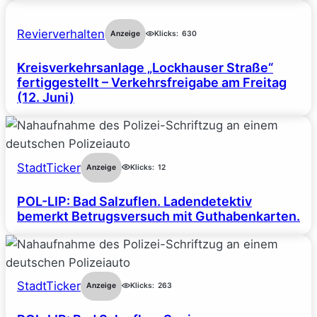
Revierverhalten
Anzeige
Klicks:
630
Kreisverkehrsanlage „Lockhauser Straße“
fertiggestellt – Verkehrsfreigabe am Freitag
(12. Juni)
StadtTicker
Anzeige
Klicks:
12
POL-LIP: Bad Salzuflen. Ladendetektiv
bemerkt Betrugsversuch mit Guthabenkarten.
StadtTicker
Anzeige
Klicks:
263