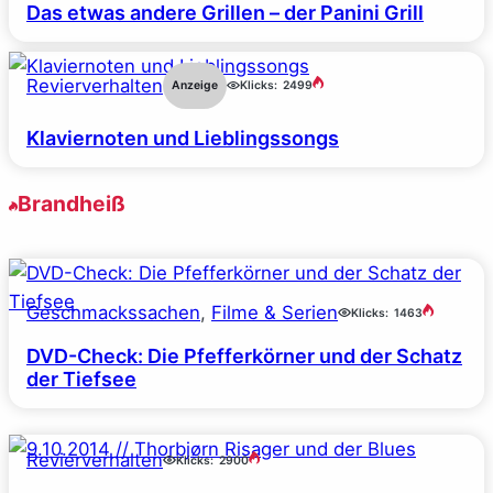
Das etwas andere Grillen – der Panini Grill
Revierverhalten
Anzeige
Klicks:
2499
Klaviernoten und Lieblingssongs
Brandheiß
Geschmackssachen
, 
Filme & Serien
Klicks:
1463
DVD-Check: Die Pfefferkörner und der Schatz
der Tiefsee
Revierverhalten
Klicks:
2900