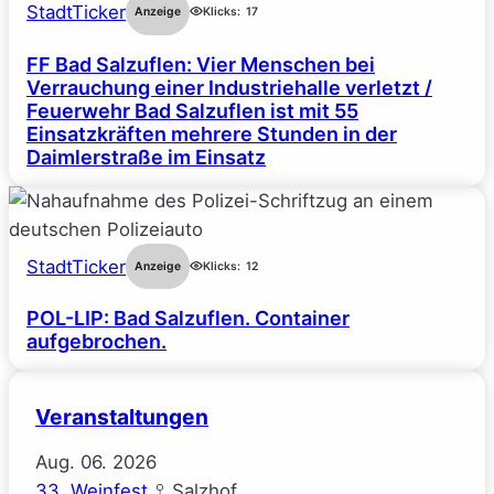
StadtTicker
Anzeige
Klicks:
17
FF Bad Salzuflen: Vier Menschen bei
Verrauchung einer Industriehalle verletzt /
Feuerwehr Bad Salzuflen ist mit 55
Einsatzkräften mehrere Stunden in der
Daimlerstraße im Einsatz
StadtTicker
Anzeige
Klicks:
12
POL-LIP: Bad Salzuflen. Container
aufgebrochen.
Veranstaltungen
Aug.
06.
2026
33. Weinfest
Salzhof