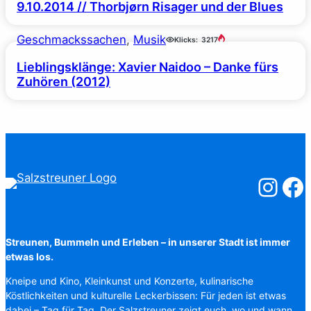
9.10.2014 // Thorbjørn Risager und der Blues
Geschmackssachen
, 
Musik
Klicks:
3217
Lieblingsklänge: Xavier Naidoo – Danke fürs
Zuhören (2012)
Salzstreuner
Salzst
Streunen, Bummeln und Erleben – in unserer Stadt ist immer
etwas los.
Kneipe und Kino, Kleinkunst und Konzerte, kulinarische
Köstlichkeiten und kulturelle Leckerbissen: Für jeden ist etwas
dabei – Tag für Tag. Der Salzstreuner zeigt euch, wo und wann