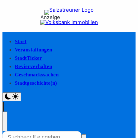
Anzeige
Start
Veranstaltungen
StadtTicker
Revierverhalten
Geschmackssachen
Stadtgeschichte(n)