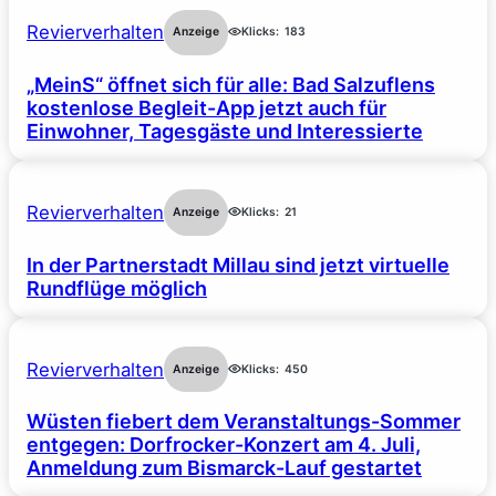
Revierverhalten
Anzeige
Klicks:
183
„MeinS“ öffnet sich für alle: Bad Salzuflens
kostenlose Begleit-App jetzt auch für
Einwohner, Tagesgäste und Interessierte
Revierverhalten
Anzeige
Klicks:
21
In der Partnerstadt Millau sind jetzt virtuelle
Rundflüge möglich
Revierverhalten
Anzeige
Klicks:
450
Wüsten fiebert dem Veranstaltungs-Sommer
entgegen: Dorfrocker-Konzert am 4. Juli,
Anmeldung zum Bismarck-Lauf gestartet