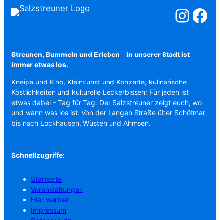
Salzstreuner a
Salzstreu
Streunen, Bummeln und Erleben – in unserer Stadt ist
immer etwas los.
Kneipe und Kino, Kleinkunst und Konzerte, kulinarische
Köstlichkeiten und kulturelle Leckerbissen: Für jeden ist
etwas dabei – Tag für Tag. Der Salzstreuner zeigt euch, wo
und wann was los ist. Von der Langen Straße über Schötmar
bis nach Lockhausen, Wüsten und Ahmsen.
Schnellzugriffe:
Startseite
Veranstaltungen
Hier werben
Impressum