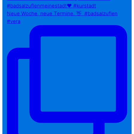
Neue Woche, neue Termine. 👋⁠ ⁠ #badsalzuflen
#vera