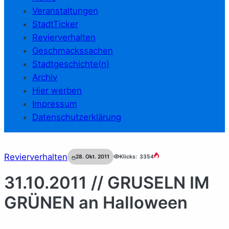
Veranstaltungen
StadtTicker
Revierverhalten
Geschmackssachen
Stadtgeschichte(n)
Archiv
Hier werben
Impressum
Datenschutzerklärung
Revierverhalten
28. Okt. 2011
Klicks:
3354
31.10.2011 // GRUSELN IM
GRÜNEN an Halloween