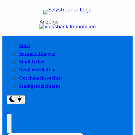
Anzeige
Start
Veranstaltungen
StadtTicker
Revierverhalten
Geschmackssachen
Stadtgeschichte(n)