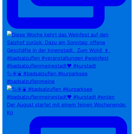
🦆☀️⛲ #badsalzuflen #kurparksee
#badsalzuflenmeine
Der August startet mit einem feinen Wochenende:
Kn