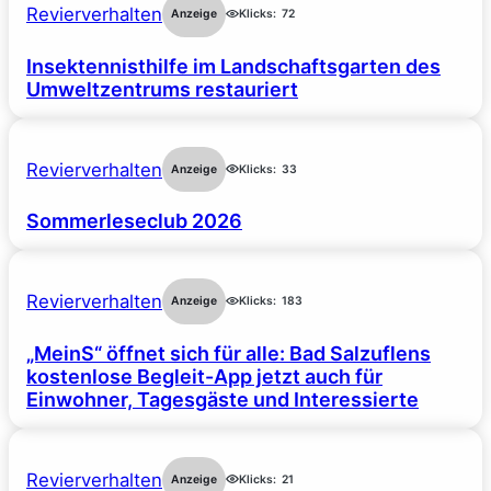
Revierverhalten
Anzeige
Klicks:
72
Insektennisthilfe im Landschaftsgarten des
Umweltzentrums restauriert
Revierverhalten
Anzeige
Klicks:
33
Sommerleseclub 2026
Revierverhalten
Anzeige
Klicks:
183
„MeinS“ öffnet sich für alle: Bad Salzuflens
kostenlose Begleit-App jetzt auch für
Einwohner, Tagesgäste und Interessierte
Revierverhalten
Anzeige
Klicks:
21