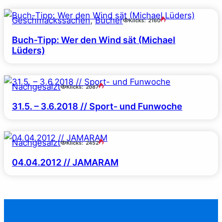
Geschmackssachen
, 
Bücher
Klicks:
2160
Buch-Tipp: Wer den Wind sät (Michael
Lüders)
Nachgesalzt
Klicks:
2087
31.5. – 3.6.2018 // Sport- und Funwoche
Nachgesalzt
Klicks:
2452
04.04.2012 // JAMARAM