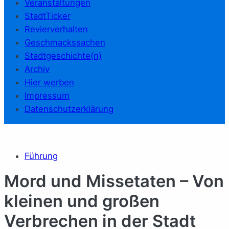
Veranstaltungen
StadtTicker
Revierverhalten
Geschmackssachen
Stadtgeschichte(n)
Archiv
Hier werben
Impressum
Datenschutzerklärung
Führung
Mord und Missetaten – Von
kleinen und großen
Verbrechen in der Stadt