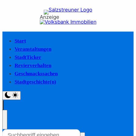
Anzeige
Start
Veranstaltungen
StadtTicker
Revierverhalten
Geschmackssachen
Stadtgeschichte(n)