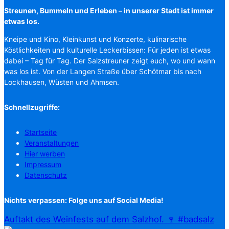
Streunen, Bummeln und Erleben – in unserer Stadt ist immer
etwas los.
Kneipe und Kino, Kleinkunst und Konzerte, kulinarische
Köstlichkeiten und kulturelle Leckerbissen: Für jeden ist etwas
dabei – Tag für Tag. Der Salzstreuner zeigt euch, wo und wann
was los ist. Von der Langen Straße über Schötmar bis nach
Lockhausen, Wüsten und Ahmsen.
Schnellzugriffe:
Startseite
Veranstaltungen
Hier werben
Impressum
Datenschutz
Nichts verpassen: Folge uns auf Social Media!
Auftakt des Weinfests auf dem Salzhof. 🍷 #badsalz