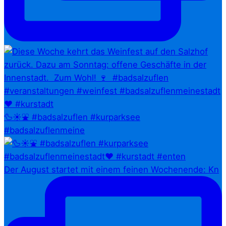
🦆☀️⛲ #badsalzuflen #kurparksee
#badsalzuflenmeine
Der August startet mit einem feinen Wochenende: Kn