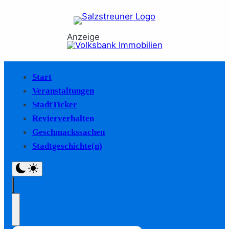
Anzeige
Start
Veranstaltungen
StadtTicker
Revierverhalten
Geschmackssachen
Stadtgeschichte(n)