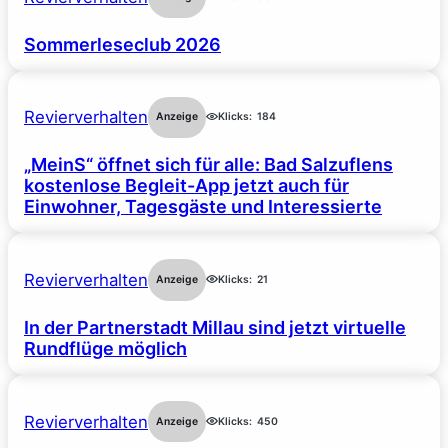
Sommerleseclub 2026
Revierverhalten
Anzeige
Klicks:
184
„MeinS“ öffnet sich für alle: Bad Salzuflens
kostenlose Begleit-App jetzt auch für
Einwohner, Tagesgäste und Interessierte
Revierverhalten
Anzeige
Klicks:
21
In der Partnerstadt Millau sind jetzt virtuelle
Rundflüge möglich
Revierverhalten
Anzeige
Klicks:
450