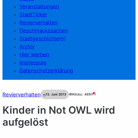
Veranstaltungen
StadtTicker
Revierverhalten
Geschmackssachen
Stadtgeschichte(n)
Archiv
Hier werben
Impressum
Datenschutzerklärung
Revierverhalten
13. Juni 2013
Klicks:
4691
Kinder in Not OWL wird
aufgelöst