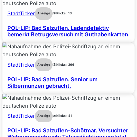
StadtTicker
Anzeige
Klicks:
13
POL-LIP: Bad Salzuflen. Ladendetektiv
bemerkt Betrugsversuch mit Guthabenkarten.
StadtTicker
Anzeige
Klicks:
266
POL-LIP: Bad Salzuflen. Senior um
Silbermünzen gebracht.
StadtTicker
Anzeige
Klicks:
41
POL-LIP: Bad Salzuflen-Schötmar. Versuchter
Wohnungseinbruch: Tatverdächtiger verletzt.