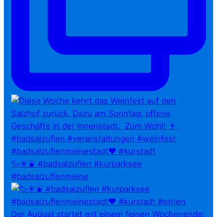
🦆☀️⛲ #badsalzuflen #kurparksee
#badsalzuflenmeine
Der August startet mit einem feinen Wochenende: