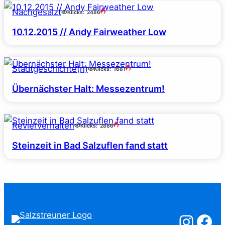
Nachgesalzt
Klicks:
2486
10.12.2015 // Andy Fairweather Low
Stadtgeschichte(n)
Klicks:
1681
Übernächster Halt: Messezentrum!
Revierverhalten
Klicks:
2886
Steinzeit in Bad Salzuflen fand statt
Salzstreuner a
Salzstreu