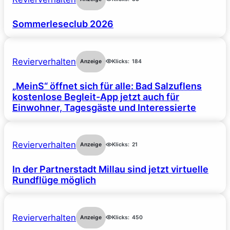
Sommerleseclub 2026
Revierverhalten
Anzeige
Klicks:
184
„MeinS“ öffnet sich für alle: Bad Salzuflens
kostenlose Begleit-App jetzt auch für
Einwohner, Tagesgäste und Interessierte
Revierverhalten
Anzeige
Klicks:
21
In der Partnerstadt Millau sind jetzt virtuelle
Rundflüge möglich
Revierverhalten
Anzeige
Klicks:
450