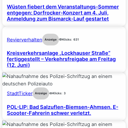
Wüsten fiebert dem Veranstaltungs-Sommer
entgegen: Dorfrocker-Konzert am 4. Juli,
Anmeldung zum Bismarck-Lauf gestartet
Revierverhalten
Anzeige
Klicks:
631
Kreisverkehrsanlage „Lockhauser Straße“
fertiggestellt – Verkehrsfreigabe am Freitag
(12. Juni)
StadtTicker
Anzeige
Klicks:
3
POL-LIP: Bad Salzuflen-Biemsen-Ahmsen. E-
Scooter-Fahrerin schwer verletzt.