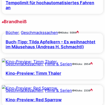
Tempolimit für hochautomatisiertes Fahren
an
Brandheiß
Bücher
, 
Geschmackssachen
Klicks:
5094
Buch-Tipp: Tilda Apfelkern – Es weihnachtet
im Mäusehaus (Andreas H. Schmachtl)
Geschmackssachen
, 
Filme & Serien
Klicks:
2954
Kino-Preview: Timm Thaler
Geschmackssachen
, 
Filme & Serien
Klicks:
2338
Kino-Preview: Red Sparrow