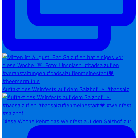
Auftakt des Weinfests auf dem Salzhof. 🍷 #badsalz
Diese Woche kehrt das Weinfest auf den Salzhof zur