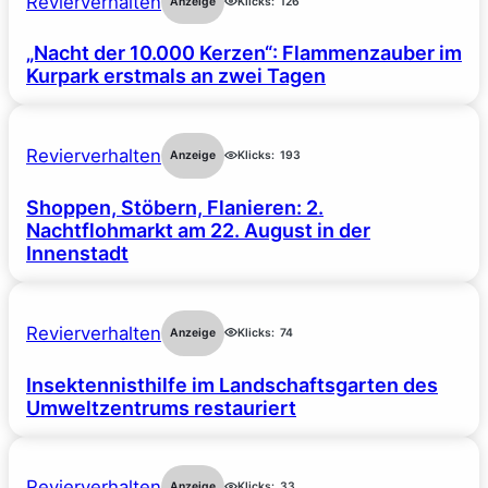
Revierverhalten
Anzeige
Klicks:
126
„Nacht der 10.000 Kerzen“: Flammenzauber im
Kurpark erstmals an zwei Tagen
Revierverhalten
Anzeige
Klicks:
193
Shoppen, Stöbern, Flanieren: 2.
Nachtflohmarkt am 22. August in der
Innenstadt
Revierverhalten
Anzeige
Klicks:
74
Insektennisthilfe im Landschaftsgarten des
Umweltzentrums restauriert
Revierverhalten
Anzeige
Klicks:
33