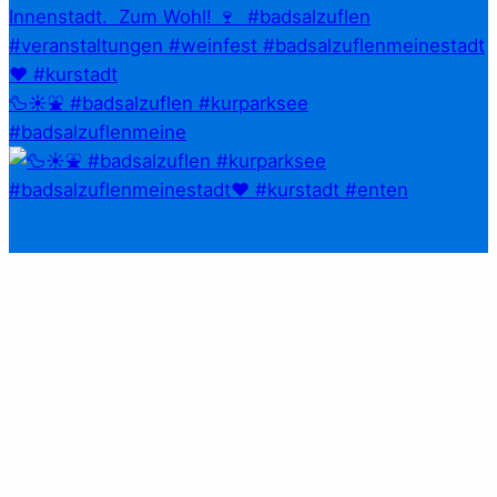
🦆☀️⛲ #badsalzuflen #kurparksee
#badsalzuflenmeine