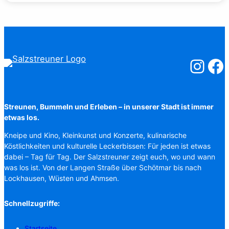
Salzstreuner
Salzst
Streunen, Bummeln und Erleben – in unserer Stadt ist immer
etwas los.
Kneipe und Kino, Kleinkunst und Konzerte, kulinarische
Köstlichkeiten und kulturelle Leckerbissen: Für jeden ist etwas
dabei – Tag für Tag. Der Salzstreuner zeigt euch, wo und wann
was los ist. Von der Langen Straße über Schötmar bis nach
Lockhausen, Wüsten und Ahmsen.
Schnellzugriffe:
Startseite