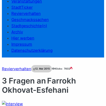
Veranstaltungen
StadtTicker
Revierverhalten
Geschmackssachen
Stadtgeschichte(n)
Archiv
Hier werben
Impressum
Datenschutzerklärung
Revierverhalten
12. Mai 2015
Klicks:
7602
3 Fragen an Farrokh
Okhovat-Esfehani