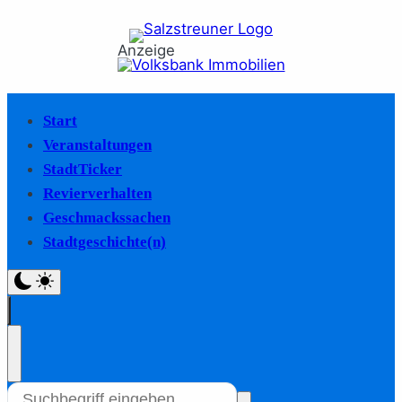
Anzeige
Start
Veranstaltungen
StadtTicker
Revierverhalten
Geschmackssachen
Stadtgeschichte(n)