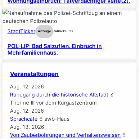
Wohnungseinbruch: Tatverdächtiger verletzt.
StadtTicker
Anzeige
Klicks:
32
POL-LIP: Bad Salzuflen. Einbruch in
Mehrfamilienhaus.
Veranstaltungen
Aug.
12.
2026
Rundgang durch die historische Altstadt
Therme III vor dem Kurgastzentrum
Aug.
12.
2026
Sprachcafé
awb-Haus
Aug.
13.
2026
Von Zauberbohrungen und Verhaltensweisen