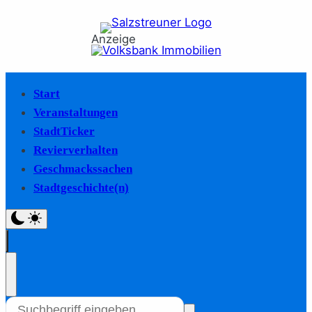
Anzeige
Start
Veranstaltungen
StadtTicker
Revierverhalten
Geschmackssachen
Stadtgeschichte(n)