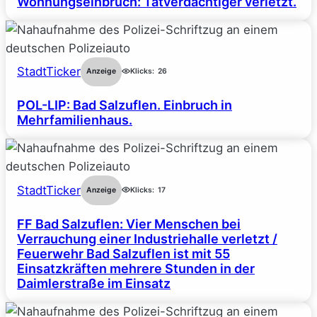
Wohnungseinbruch: Tatverdächtiger verletzt.
StadtTicker
Anzeige
Klicks:
26
POL-LIP: Bad Salzuflen. Einbruch in
Mehrfamilienhaus.
StadtTicker
Anzeige
Klicks:
17
FF Bad Salzuflen: Vier Menschen bei
Verrauchung einer Industriehalle verletzt /
Feuerwehr Bad Salzuflen ist mit 55
Einsatzkräften mehrere Stunden in der
Daimlerstraße im Einsatz