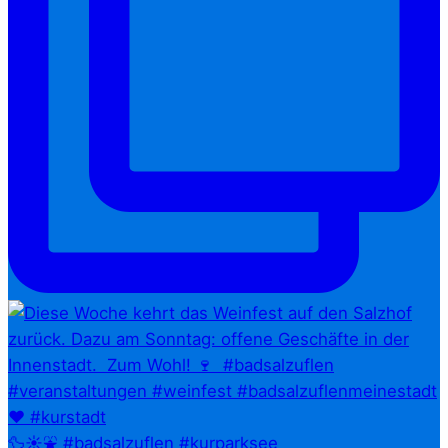
🦆☀️⛲ #badsalzuflen #kurparksee