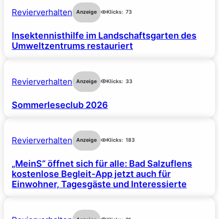
Revierverhalten
Anzeige
Klicks:
73
Insektennisthilfe im Landschaftsgarten des
Umweltzentrums restauriert
Revierverhalten
Anzeige
Klicks:
33
Sommerleseclub 2026
Revierverhalten
Anzeige
Klicks:
183
„MeinS“ öffnet sich für alle: Bad Salzuflens
kostenlose Begleit-App jetzt auch für
Einwohner, Tagesgäste und Interessierte