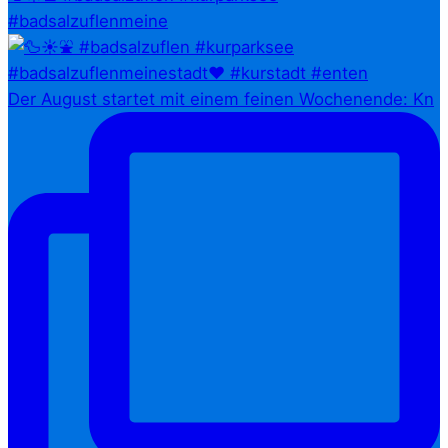
#badsalzuflenmeine
Der August startet mit einem feinen Wochenende: Kn