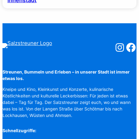
Innenstadt
Salzstreuner
Salzst
Streunen, Bummeln und Erleben – in unserer Stadt ist immer
etwas los.
Kneipe und Kino, Kleinkunst und Konzerte, kulinarische
Köstlichkeiten und kulturelle Leckerbissen: Für jeden ist etwas
dabei – Tag für Tag. Der Salzstreuner zeigt euch, wo und wann
was los ist. Von der Langen Straße über Schötmar bis nach
Lockhausen, Wüsten und Ahmsen.
Schnellzugriffe: