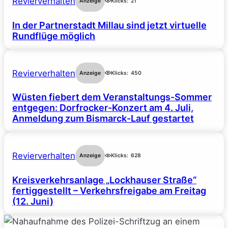
Revierverhalten
Anzeige
Klicks:
21
In der Partnerstadt Millau sind jetzt virtuelle
Rundflüge möglich
Revierverhalten
Anzeige
Klicks:
450
Wüsten fiebert dem Veranstaltungs-Sommer
entgegen: Dorfrocker-Konzert am 4. Juli,
Anmeldung zum Bismarck-Lauf gestartet
Revierverhalten
Anzeige
Klicks:
628
Kreisverkehrsanlage „Lockhauser Straße“
fertiggestellt – Verkehrsfreigabe am Freitag
(12. Juni)