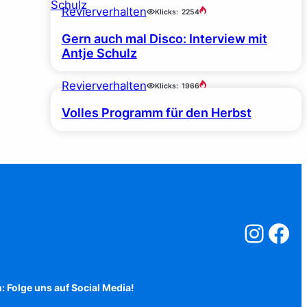
Revierverhalten
Klicks:
2254
Gern auch mal Disco: Interview mit
Antje Schulz
Revierverhalten
Klicks:
1966
Volles Programm für den Herbst
Salzstreuner a
Salzstreu
: Folge uns auf Social Media!