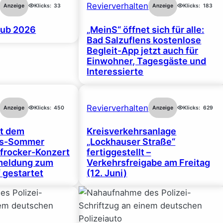
Revierverhalten
Anzeige
Klicks:
33
Anzeige
Klicks:
183
ub 2026
„MeinS“ öffnet sich für alle:
Bad Salzuflens kostenlose
Begleit-App jetzt auch für
Einwohner, Tagesgäste und
Interessierte
Revierverhalten
Anzeige
Klicks:
450
Anzeige
Klicks:
629
rt dem
Kreisverkehrsanlage
gs-Sommer
„Lockhauser Straße“
frocker-Konzert
fertiggestellt –
nmeldung zum
Verkehrsfreigabe am Freitag
 gestartet
(12. Juni)