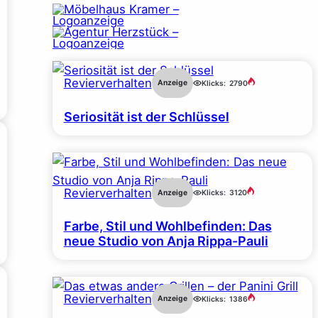
Revierverhalten
Anzeige
Klicks:
2790
Seriosität ist der Schlüssel
Revierverhalten
Anzeige
Klicks:
3120
Farbe, Stil und Wohlbefinden: Das
neue Studio von Anja Rippa-Pauli
Revierverhalten
Anzeige
Klicks:
1386