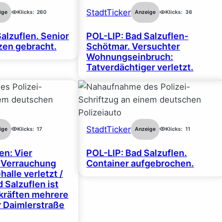
StadtTicker
ige
Klicks:
260
Anzeige
Klicks:
36
alzuflen. Senior
POL-LIP: Bad Salzuflen-
en gebracht.
Schötmar. Versuchter
Wohnungseinbruch:
Tatverdächtiger verletzt.
StadtTicker
ige
Klicks:
17
Anzeige
Klicks:
11
en: Vier
POL-LIP: Bad Salzuflen.
 Verrauchung
Container aufgebrochen.
halle verletzt /
 Salzuflen ist
zkräften mehrere
r Daimlerstraße