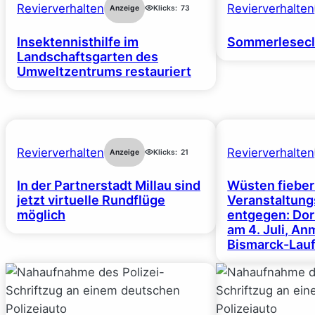
Revierverhalten
Revierverhalten
Anzeige
Klicks:
73
Insektennisthilfe im
Sommerlesecl
Landschaftsgarten des
Umweltzentrums restauriert
Revierverhalten
Revierverhalten
Anzeige
Klicks:
21
In der Partnerstadt Millau sind
Wüsten fiebe
jetzt virtuelle Rundflüge
Veranstaltun
möglich
entgegen: Dor
am 4. Juli, A
Bismarck-Lauf