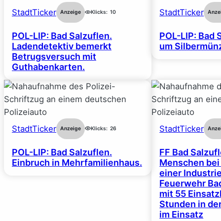
StadtTicker
StadtTicker
Anzeige
Klicks:
10
Anze
POL-LIP: Bad Salzuflen.
POL-LIP: Bad S
Ladendetektiv bemerkt
um Silbermünz
Betrugsversuch mit
Guthabenkarten.
StadtTicker
StadtTicker
Anzeige
Klicks:
26
Anze
POL-LIP: Bad Salzuflen.
FF Bad Salzufl
Einbruch in Mehrfamilienhaus.
Menschen bei
einer Industrie
Feuerwehr Bad
mit 55 Einsat
Stunden in de
im Einsatz