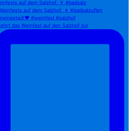
infests auf dem Salzhof. 🍷 #badsalz
ehrt das Weinfest auf den Salzhof zur