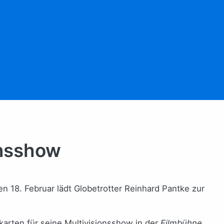
onsshow
 18. Februar lädt Globetrotter Reinhard Pantke zur
karten für seine Multivisionsshow in der
Filmbühne