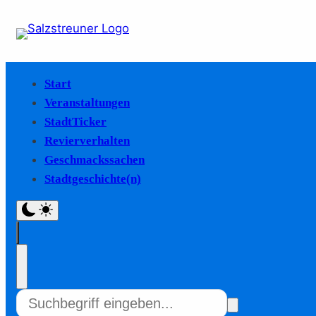
Start
Veranstaltungen
StadtTicker
Revierverhalten
Geschmackssachen
Stadtgeschichte(n)