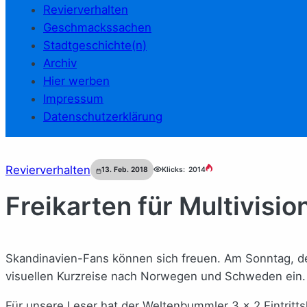
Revierverhalten
Geschmackssachen
Stadtgeschichte(n)
Archiv
Hier werben
Impressum
Datenschutzerklärung
Revierverhalten
13. Feb. 2018
Klicks:
2014
Freikarten für Multivisi
Skandinavien-Fans können sich freuen. Am Sonntag, den
visuellen Kurzreise nach Norwegen und Schweden ein.
Für unsere Leser hat der Weltenbummler 3 x 2 Eintritts