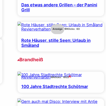
Das etwas andere Grillen – der Panini
Grill
Revierverhalten
Anzeige
Klicks:
60
Rote Häuser, stille Seen: Urlaub in
Småland
Brandheiß
Revierverhalten
Klicks:
1602
100 Jahre Stadtrechte Schötmar