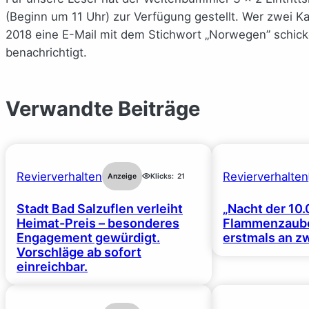
(Beginn um 11 Uhr) zur Verfügung gestellt. Wer zwei K
2018 eine E-Mail mit dem Stichwort „Norwegen” schic
benachrichtigt.
Verwandte Beiträge
Revierverhalten
Revierverhalten
Anzeige
Klicks:
21
Stadt Bad Salzuflen verleiht
„Nacht der 10.
Heimat-Preis – besonderes
Flammenzaube
Engagement gewürdigt.
erstmals an z
Vorschläge ab sofort
einreichbar.