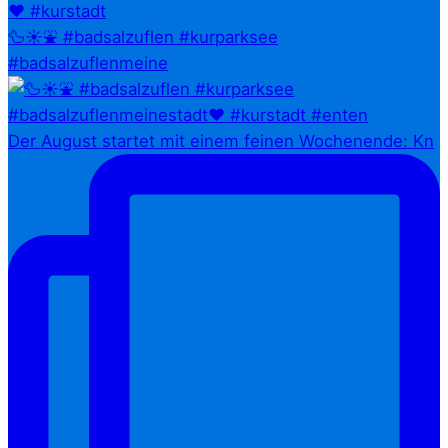
🦆☀️⛲ #badsalzuflen #kurparksee
#badsalzuflenmeine
Der August startet mit einem feinen Wochenende: Kn