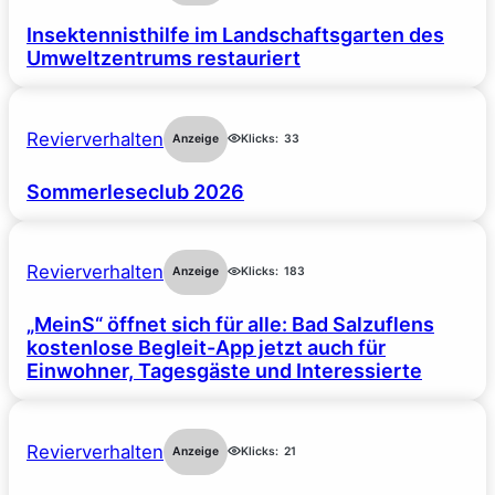
Insektennisthilfe im Landschaftsgarten des
Umweltzentrums restauriert
Revierverhalten
Anzeige
Klicks:
33
Sommerleseclub 2026
Revierverhalten
Anzeige
Klicks:
183
„MeinS“ öffnet sich für alle: Bad Salzuflens
kostenlose Begleit-App jetzt auch für
Einwohner, Tagesgäste und Interessierte
Revierverhalten
Anzeige
Klicks:
21