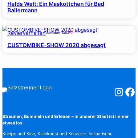
Helds Welt: Ein Maskottchen für Bad
Ballermann
Revierverhalten
Klicks:
1363
CUSTOMBIKE-SHOW 2020 abgesagt
Salzstreuner
Salzst
Streunen, Bummeln und Erleben – in unserer Stadt ist immer
etwas los.
Kneipe und Kino, Kleinkunst und Konzerte, kulinarische