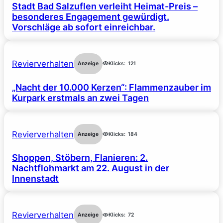
Stadt Bad Salzuflen verleiht Heimat-Preis –
besonderes Engagement gewürdigt.
Vorschläge ab sofort einreichbar.
Revierverhalten
Anzeige
Klicks:
121
„Nacht der 10.000 Kerzen“: Flammenzauber im
Kurpark erstmals an zwei Tagen
Revierverhalten
Anzeige
Klicks:
184
Shoppen, Stöbern, Flanieren: 2.
Nachtflohmarkt am 22. August in der
Innenstadt
Revierverhalten
Anzeige
Klicks:
72