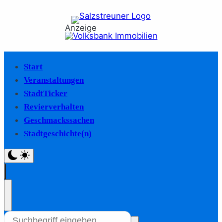
Anzeige
Start
Veranstaltungen
StadtTicker
Revierverhalten
Geschmackssachen
Stadtgeschichte(n)