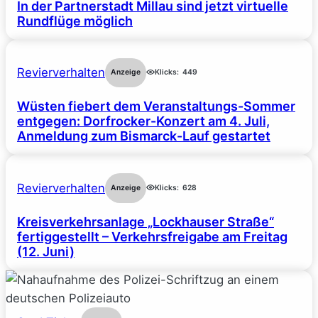
In der Partnerstadt Millau sind jetzt virtuelle
Rundflüge möglich
Revierverhalten
Anzeige
Klicks:
449
Wüsten fiebert dem Veranstaltungs-Sommer
entgegen: Dorfrocker-Konzert am 4. Juli,
Anmeldung zum Bismarck-Lauf gestartet
Revierverhalten
Anzeige
Klicks:
628
Kreisverkehrsanlage „Lockhauser Straße“
fertiggestellt – Verkehrsfreigabe am Freitag
(12. Juni)