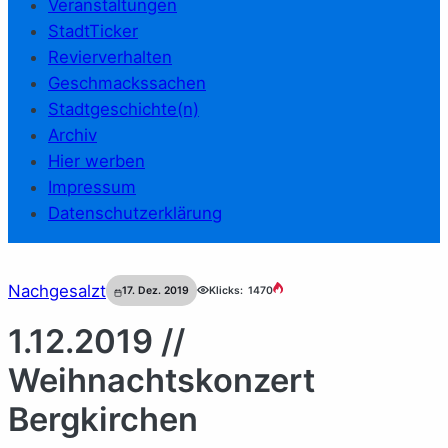
Veranstaltungen
StadtTicker
Revierverhalten
Geschmackssachen
Stadtgeschichte(n)
Archiv
Hier werben
Impressum
Datenschutzerklärung
Nachgesalzt
17. Dez. 2019
Klicks:
1470
1.12.2019 //
Weihnachtskonzert
Bergkirchen