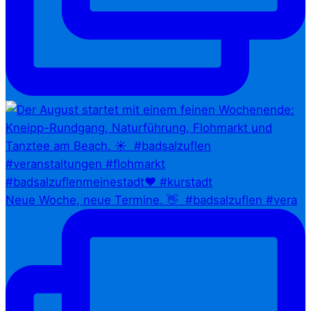
Neue Woche, neue Termine. 👋⁠ ⁠ #badsalzuflen #vera