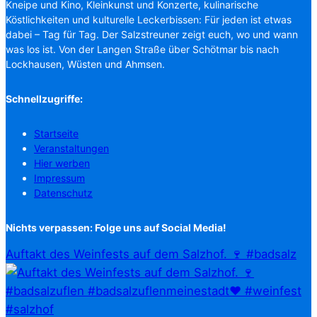
Kneipe und Kino, Kleinkunst und Konzerte, kulinarische
Köstlichkeiten und kulturelle Leckerbissen: Für jeden ist etwas
dabei – Tag für Tag. Der Salzstreuner zeigt euch, wo und wann
was los ist. Von der Langen Straße über Schötmar bis nach
Lockhausen, Wüsten und Ahmsen.
Schnellzugriffe:
Startseite
Veranstaltungen
Hier werben
Impressum
Datenschutz
Nichts verpassen: Folge uns auf Social Media!
Auftakt des Weinfests auf dem Salzhof. 🍷 #badsalz