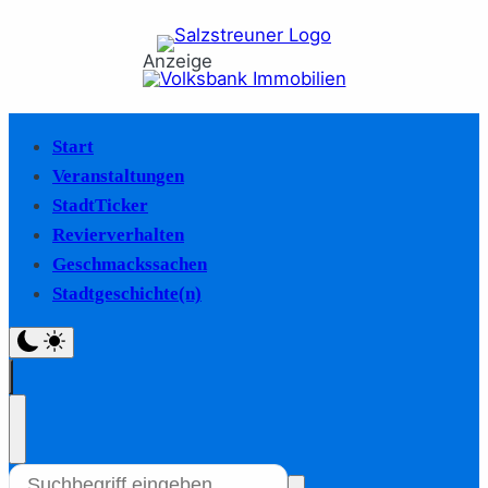
Anzeige
Start
Veranstaltungen
StadtTicker
Revierverhalten
Geschmackssachen
Stadtgeschichte(n)