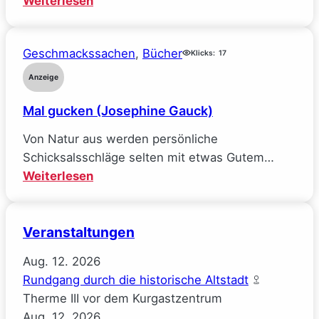
Weiterlesen
Ideale
Räuberpistolen
verlor
($ick)
(Sarah
Geschmackssachen
, 
Bücher
Klicks:
17
Wynn-
Anzeige
Williams)
Mal gucken (Josephine Gauck)
Von Natur aus werden persönliche
Schicksalsschläge selten mit etwas Gutem…
:
Weiterlesen
Mal
gucken
Veranstaltungen
(Josephine
Gauck)
Aug.
12.
2026
Rundgang durch die historische Altstadt
Therme III vor dem Kurgastzentrum
Aug.
12.
2026