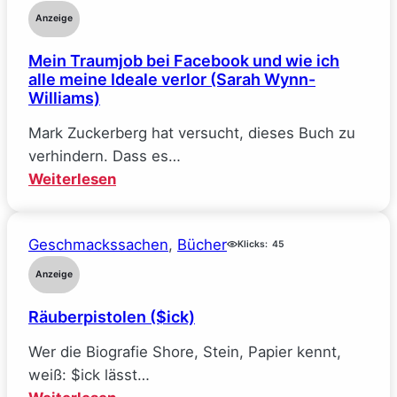
Reine
Anzeige
Verhandlungssache
Mein Traumjob bei Facebook und wie ich
(Elle
alle meine Ideale verlor (Sarah Wynn-
Kennedy)
Williams)
Mark Zuckerberg hat versucht, dieses Buch zu
verhindern. Dass es…
:
Weiterlesen
Mein
Traumjob
Geschmackssachen
, 
Bücher
bei
Klicks:
45
Facebook
Anzeige
und
Räuberpistolen ($ick)
wie
ich
Wer die Biografie Shore, Stein, Papier kennt,
alle
weiß: $ick lässt…
meine
: