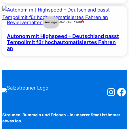
Revierverhalten
Anzeige
Klicks:
1148
Autonom mit Highspeed – Deutschland passt
Tempolimit für hochautomatisiertes Fahren
an
Salzstreuner
Salzst
Streunen, Bummeln und Erleben – in unserer Stadt ist immer
etwas los.