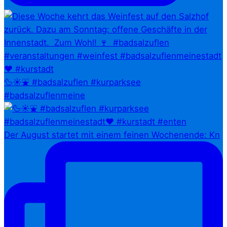
🦆☀️⛲ #badsalzuflen #kurparksee
#badsalzuflenmeine
Der August startet mit einem feinen Wochenende: Kn