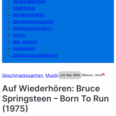
Veranstaltungen
StadtTicker
Revierverhalten
Geschmackssachen
Stadtgeschichte(n)
Archiv
Hier werben
Impressum
Datenschutzerklärung
Geschmackssachen
, 
Musik
13. Nov. 2010
Klicks:
2634
Auf Wiederhören: Bruce
Springsteen – Born To Run
(1975)