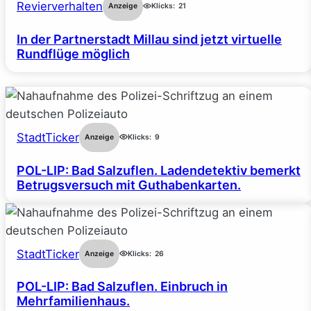
Revierverhalten
Anzeige
Klicks:
21
In der Partnerstadt Millau sind jetzt virtuelle
Rundflüge möglich
StadtTicker
Anzeige
Klicks:
9
POL-LIP: Bad Salzuflen. Ladendetektiv bemerkt
Betrugsversuch mit Guthabenkarten.
StadtTicker
Anzeige
Klicks:
26
POL-LIP: Bad Salzuflen. Einbruch in
Mehrfamilienhaus.