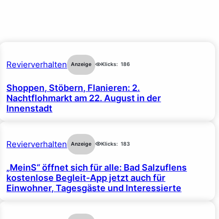
Revierverhalten
Anzeige
Klicks:
186
Shoppen, Stöbern, Flanieren: 2.
Nachtflohmarkt am 22. August in der
Innenstadt
Revierverhalten
Anzeige
Klicks:
183
„MeinS“ öffnet sich für alle: Bad Salzuflens
kostenlose Begleit-App jetzt auch für
Einwohner, Tagesgäste und Interessierte