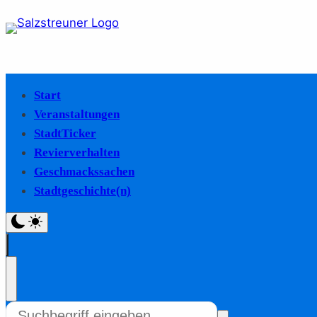
Start
Veranstaltungen
StadtTicker
Revierverhalten
Geschmackssachen
Stadtgeschichte(n)