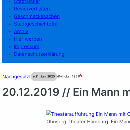
StadtTicker
Revierverhalten
Geschmackssachen
Stadtgeschichte(n)
Archiv
Hier werben
Impressum
Datenschutzerklärung
Nachgesalzt
21. Jan. 2020
Klicks:
1851
20.12.2019 // Ein Mann m
Ohnsorg Theater Hamburg: Ein Mann m