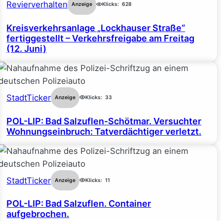
Revierverhalten
Anzeige
Klicks:
628
Kreisverkehrsanlage „Lockhauser Straße“
fertiggestellt – Verkehrsfreigabe am Freitag
(12. Juni)
StadtTicker
Anzeige
Klicks:
33
POL-LIP: Bad Salzuflen-Schötmar. Versuchter
Wohnungseinbruch: Tatverdächtiger verletzt.
StadtTicker
Anzeige
Klicks:
11
POL-LIP: Bad Salzuflen. Container
aufgebrochen.