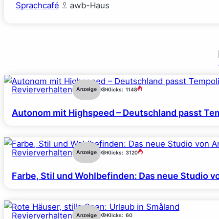
Sprachcafé
awb-Haus
Revierverhalten
Anzeige
Klicks:
1148
Autonom mit Highspeed – Deutschland passt Tem
Revierverhalten
Anzeige
Klicks:
3120
Farbe, Stil und Wohlbefinden: Das neue Studio v
Revierverhalten
Anzeige
Klicks:
60