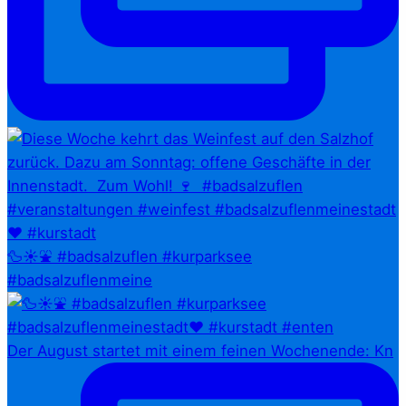
🦆☀️⛲ #badsalzuflen #kurparksee
#badsalzuflenmeine
Der August startet mit einem feinen Wochenende: Kn