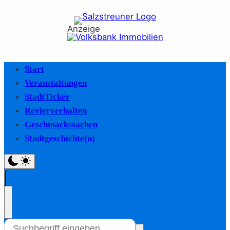
Anzeige
Start
Veranstaltungen
StadtTicker
Revierverhalten
Geschmackssachen
Stadtgeschichte(n)