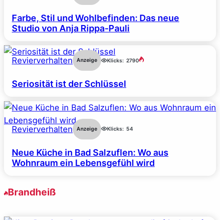
Farbe, Stil und Wohlbefinden: Das neue
Studio von Anja Rippa-Pauli
Revierverhalten
Anzeige
Klicks:
2790
Seriosität ist der Schlüssel
Revierverhalten
Anzeige
Klicks:
54
Neue Küche in Bad Salzuflen: Wo aus
Wohnraum ein Lebensgefühl wird
Brandheiß