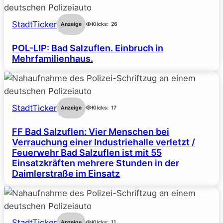
StadtTicker
Anzeige
Klicks:
26
POL-LIP: Bad Salzuflen. Einbruch in
Mehrfamilienhaus.
StadtTicker
Anzeige
Klicks:
17
FF Bad Salzuflen: Vier Menschen bei
Verrauchung einer Industriehalle verletzt /
Feuerwehr Bad Salzuflen ist mit 55
Einsatzkräften mehrere Stunden in der
Daimlerstraße im Einsatz
StadtTicker
Anzeige
Klicks:
11