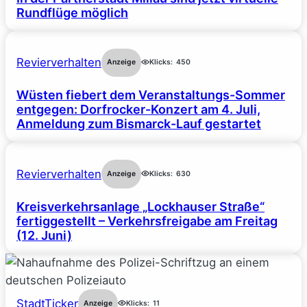
Rundflüge möglich
Revierverhalten
Anzeige
Klicks:
450
Wüsten fiebert dem Veranstaltungs-Sommer
entgegen: Dorfrocker-Konzert am 4. Juli,
Anmeldung zum Bismarck-Lauf gestartet
Revierverhalten
Anzeige
Klicks:
630
Kreisverkehrsanlage „Lockhauser Straße“
fertiggestellt – Verkehrsfreigabe am Freitag
(12. Juni)
StadtTicker
Anzeige
Klicks:
11