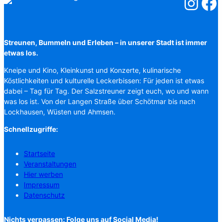
Salzstreuner
Salzst
Streunen, Bummeln und Erleben – in unserer Stadt ist immer
etwas los.
Kneipe und Kino, Kleinkunst und Konzerte, kulinarische
Köstlichkeiten und kulturelle Leckerbissen: Für jeden ist etwas
dabei – Tag für Tag. Der Salzstreuner zeigt euch, wo und wann
was los ist. Von der Langen Straße über Schötmar bis nach
Lockhausen, Wüsten und Ahmsen.
Schnellzugriffe:
Startseite
Veranstaltungen
Hier werben
Impressum
Datenschutz
Nichts verpassen: Folge uns auf Social Media!