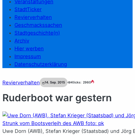
Veranstaltungen
StadtTicker
Revierverhalten
Geschmackssachen
Stadtgeschichte(n)
Archiv
Hier werben
Impressum
Datenschutzerklärung
Revierverhalten
14. Sep. 2015
Klicks:
2960
Ruderboot war gestern
Uwe Dorn (AWB), Stefan Krieger (Staatsbad) und Jörg 