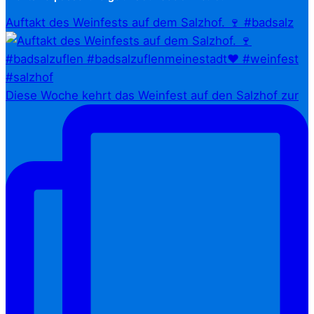
Auftakt des Weinfests auf dem Salzhof. 🍷 #badsalz
Diese Woche kehrt das Weinfest auf den Salzhof zur