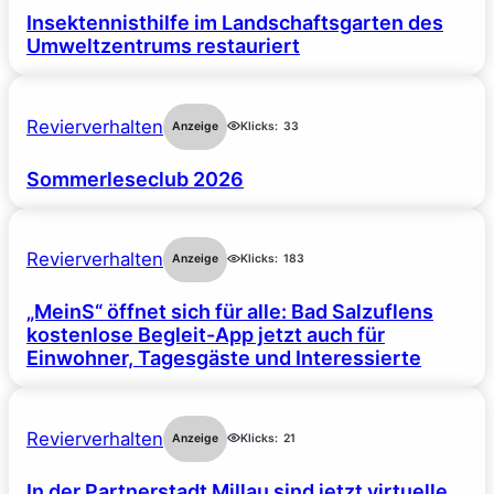
Insektennisthilfe im Landschaftsgarten des
Umweltzentrums restauriert
Revierverhalten
Anzeige
Klicks:
33
Sommerleseclub 2026
Revierverhalten
Anzeige
Klicks:
183
„MeinS“ öffnet sich für alle: Bad Salzuflens
kostenlose Begleit-App jetzt auch für
Einwohner, Tagesgäste und Interessierte
Revierverhalten
Anzeige
Klicks:
21
In der Partnerstadt Millau sind jetzt virtuelle