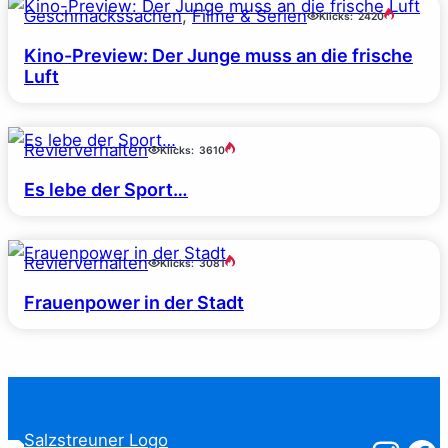
Geschmackssachen
, 
Filme & Serien
Klicks:
2420
Kino-Preview: Der Junge muss an die frische
Luft
Revierverhalten
Klicks:
3610
Es lebe der Sport…
Revierverhalten
Klicks:
3081
Frauenpower in der Stadt