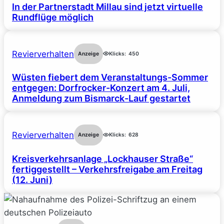
In der Partnerstadt Millau sind jetzt virtuelle
Rundflüge möglich
Revierverhalten
Anzeige
Klicks:
450
Wüsten fiebert dem Veranstaltungs-Sommer
entgegen: Dorfrocker-Konzert am 4. Juli,
Anmeldung zum Bismarck-Lauf gestartet
Revierverhalten
Anzeige
Klicks:
628
Kreisverkehrsanlage „Lockhauser Straße“
fertiggestellt – Verkehrsfreigabe am Freitag
(12. Juni)