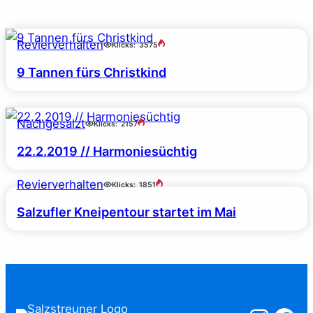
Revierverhalten
Klicks:
3575
9 Tannen fürs Christkind
Nachgesalzt
Klicks:
2157
22.2.2019 // Harmoniesüchtig
Revierverhalten
Klicks:
1851
Salzufler Kneipentour startet im Mai