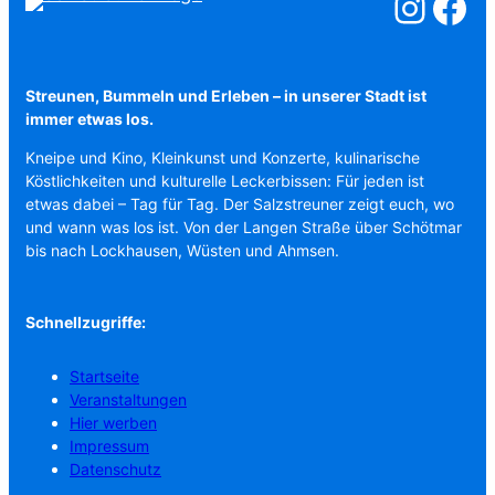
Salzstreuner a
Salzstreu
Streunen, Bummeln und Erleben – in unserer Stadt ist
immer etwas los.
Kneipe und Kino, Kleinkunst und Konzerte, kulinarische
Köstlichkeiten und kulturelle Leckerbissen: Für jeden ist
etwas dabei – Tag für Tag. Der Salzstreuner zeigt euch, wo
und wann was los ist. Von der Langen Straße über Schötmar
bis nach Lockhausen, Wüsten und Ahmsen.
Schnellzugriffe:
Startseite
Veranstaltungen
Hier werben
Impressum
Datenschutz