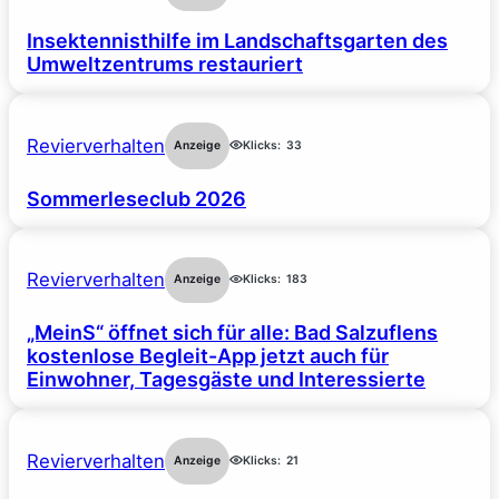
Insektennisthilfe im Landschaftsgarten des
Umweltzentrums restauriert
Revierverhalten
Anzeige
Klicks:
33
Sommerleseclub 2026
Revierverhalten
Anzeige
Klicks:
183
„MeinS“ öffnet sich für alle: Bad Salzuflens
kostenlose Begleit-App jetzt auch für
Einwohner, Tagesgäste und Interessierte
Revierverhalten
Anzeige
Klicks:
21