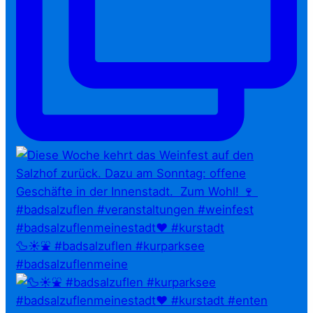
🦆☀️⛲ #badsalzuflen #kurparksee
#badsalzuflenmeine