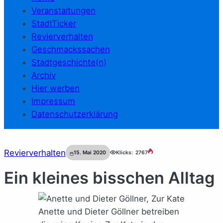
Veranstaltungen
StadtTicker
Revierverhalten
Geschmackssachen
Stadtgeschichte(n)
Archiv
Hier werben
Impressum
Datenschutzerklärung
Revierverhalten
15. Mai 2020
Klicks:
2767
Ein kleines bisschen Alltag
Anette und Dieter Göllner betreiben