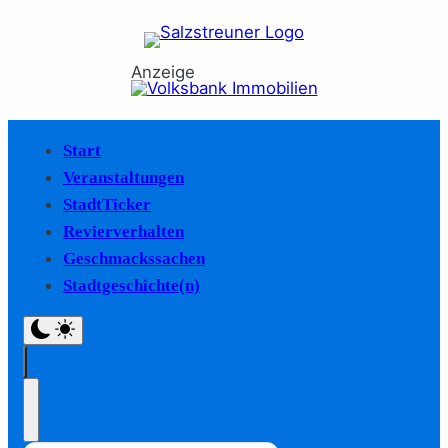
Anzeige
Start
Veranstaltungen
StadtTicker
Revierverhalten
Geschmackssachen
Stadtgeschichte(n)