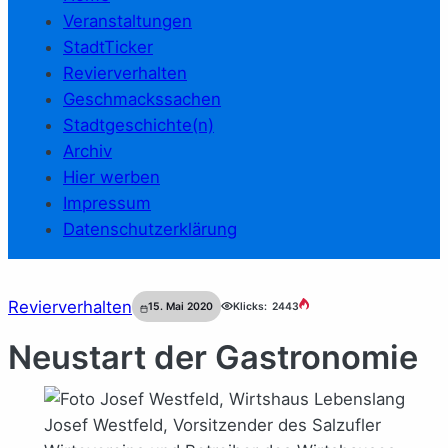
Veranstaltungen
StadtTicker
Revierverhalten
Geschmackssachen
Stadtgeschichte(n)
Archiv
Hier werben
Impressum
Datenschutzerklärung
Revierverhalten
15. Mai 2020
Klicks:
2443
Neustart der Gastronomie
Josef Westfeld, Vorsitzender des Salzufler