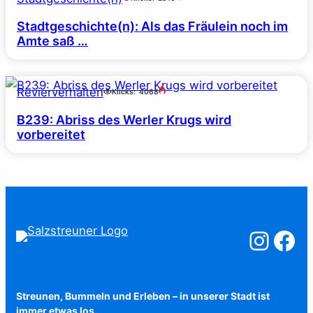
Stadtgeschichte(n): Als das Fräulein noch im
Amte saß …
Revierverhalten
Klicks:
4068
B239: Abriss des Werler Krugs wird
vorbereitet
Salzstreuner a
Salzstreu
Streunen, Bummeln und Erleben – in unserer Stadt ist
immer etwas los.