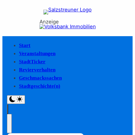
Anzeige
Start
Veranstaltungen
StadtTicker
Revierverhalten
Geschmackssachen
Stadtgeschichte(n)