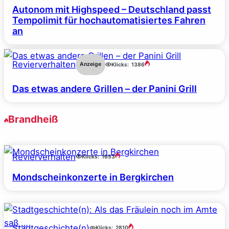
Autonom mit Highspeed – Deutschland passt
Tempolimit für hochautomatisiertes Fahren
an
Revierverhalten
Anzeige
Klicks:
1386
Das etwas andere Grillen – der Panini Grill
Brandheiß
Revierverhalten
Klicks:
1653
Mondscheinkonzerte in Bergkirchen
Stadtgeschichte(n)
Klicks:
2810