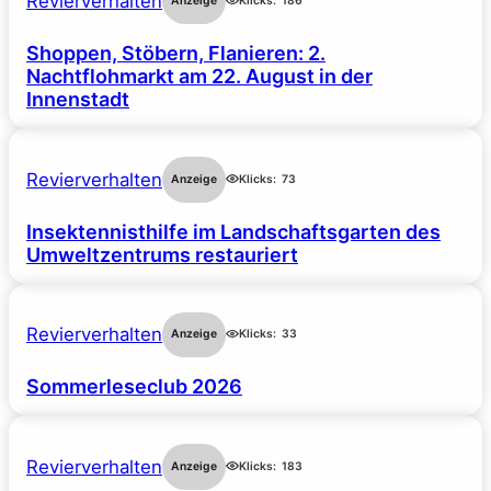
Revierverhalten
Anzeige
Klicks:
186
Shoppen, Stöbern, Flanieren: 2.
Nachtflohmarkt am 22. August in der
Innenstadt
Revierverhalten
Anzeige
Klicks:
73
Insektennisthilfe im Landschaftsgarten des
Umweltzentrums restauriert
Revierverhalten
Anzeige
Klicks:
33
Sommerleseclub 2026
Revierverhalten
Anzeige
Klicks:
183