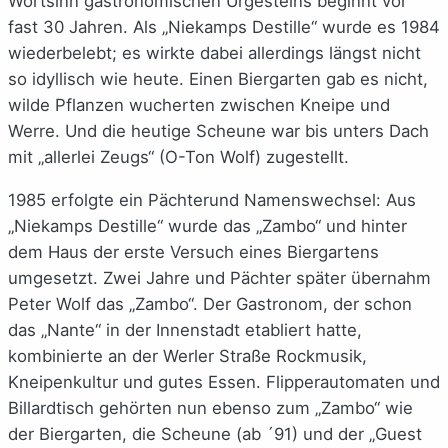
Wortsinn gastronomischen Urgesteins beginnt vor
fast 30 Jahren. Als „Niekamps Destille“ wurde es 1984
wiederbelebt; es wirkte dabei allerdings längst nicht
so idyllisch wie heute. Einen Biergarten gab es nicht,
wilde Pflanzen wucherten zwischen Kneipe und
Werre. Und die heutige Scheune war bis unters Dach
mit „allerlei Zeugs“ (O-Ton Wolf) zugestellt.
1985 erfolgte ein Pächterund Namenswechsel: Aus
„Niekamps Destille“ wurde das „Zambo“ und hinter
dem Haus der erste Versuch eines Biergartens
umgesetzt. Zwei Jahre und Pächter später übernahm
Peter Wolf das „Zambo“. Der Gastronom, der schon
das „Nante“ in der Innenstadt etabliert hatte,
kombinierte an der Werler Straße Rockmusik,
Kneipenkultur und gutes Essen. Flipperautomaten und
Billardtisch gehörten nun ebenso zum „Zambo“ wie
der Biergarten, die Scheune (ab ´91) und der „Guest