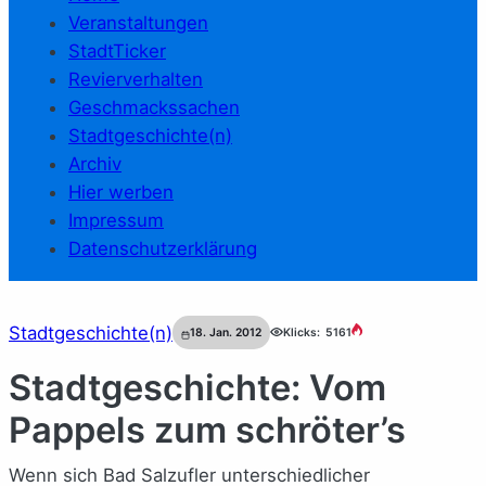
Veranstaltungen
StadtTicker
Revierverhalten
Geschmackssachen
Stadtgeschichte(n)
Archiv
Hier werben
Impressum
Datenschutzerklärung
Stadtgeschichte(n)
18. Jan. 2012
Klicks:
5161
Stadtgeschichte: Vom
Pappels zum schröter’s
Wenn sich Bad Salzufler unterschiedlicher