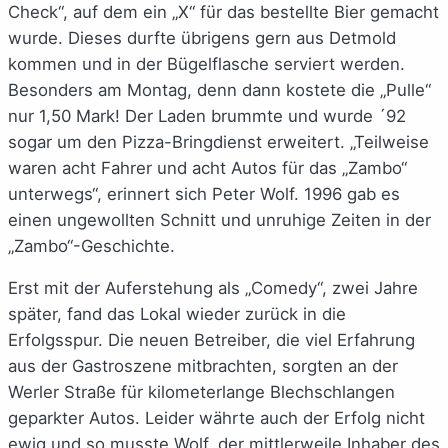
Check“, auf dem ein „X“ für das bestellte Bier gemacht
wurde. Dieses durfte übrigens gern aus Detmold
kommen und in der Bügelflasche serviert werden.
Besonders am Montag, denn dann kostete die „Pulle“
nur 1,50 Mark! Der Laden brummte und wurde ´92
sogar um den Pizza-Bringdienst erweitert. „Teilweise
waren acht Fahrer und acht Autos für das „Zambo“
unterwegs“, erinnert sich Peter Wolf. 1996 gab es
einen ungewollten Schnitt und unruhige Zeiten in der
„Zambo“-Geschichte.
Erst mit der Auferstehung als „Comedy“, zwei Jahre
später, fand das Lokal wieder zurück in die
Erfolgsspur. Die neuen Betreiber, die viel Erfahrung
aus der Gastroszene mitbrachten, sorgten an der
Werler Straße für kilometerlange Blechschlangen
geparkter Autos. Leider währte auch der Erfolg nicht
ewig und so musste Wolf, der mittlerweile Inhaber des