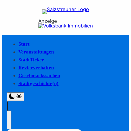
Anzeige
Start
Veranstaltungen
StadtTicker
Revierverhalten
Geschmackssachen
Stadtgeschichte(n)