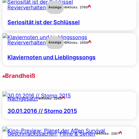
Revierverhalten
Anzeige
Klicks:
2790
Seriosität ist der Schlüssel
Revierverhalten
Anzeige
Klicks:
2499
Klaviernoten und Lieblingssongs
Brandheiß
Nachgesalzt
Klicks:
2240
30.01.2016 // Storno 2015
Geschmackssachen
, 
Filme & Serien
Klicks:
2287