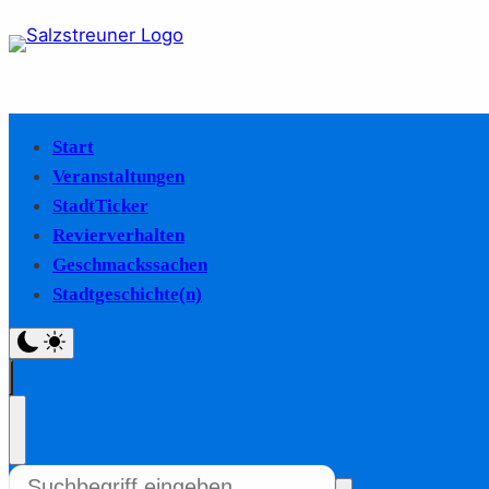
Start
Veranstaltungen
StadtTicker
Revierverhalten
Geschmackssachen
Stadtgeschichte(n)