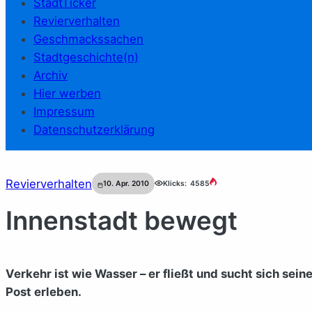
StadtTicker
Revierverhalten
Geschmackssachen
Stadtgeschichte(n)
Archiv
Hier werben
Impressum
Datenschutzerklärung
Revierverhalten
10. Apr. 2010
Klicks:
4585
Innenstadt bewegt
Verkehr ist wie Wasser – er fließt und sucht sich sein
Post erleben.