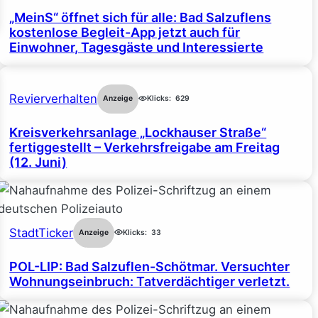
„MeinS“ öffnet sich für alle: Bad Salzuflens
kostenlose Begleit-App jetzt auch für
Einwohner, Tagesgäste und Interessierte
Revierverhalten
Anzeige
Klicks:
629
Kreisverkehrsanlage „Lockhauser Straße“
fertiggestellt – Verkehrsfreigabe am Freitag
(12. Juni)
StadtTicker
Anzeige
Klicks:
33
POL-LIP: Bad Salzuflen-Schötmar. Versuchter
Wohnungseinbruch: Tatverdächtiger verletzt.