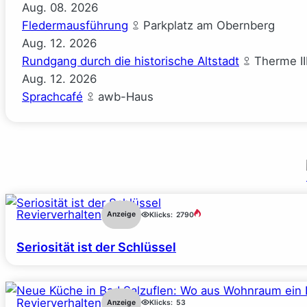
Aug.
08.
2026
Fledermausführung
Parkplatz am Obernberg
Aug.
12.
2026
Rundgang durch die historische Altstadt
Therme II
Aug.
12.
2026
Sprachcafé
awb-Haus
Revierverhalten
Anzeige
Klicks:
2790
Seriosität ist der Schlüssel
Revierverhalten
Anzeige
Klicks:
53