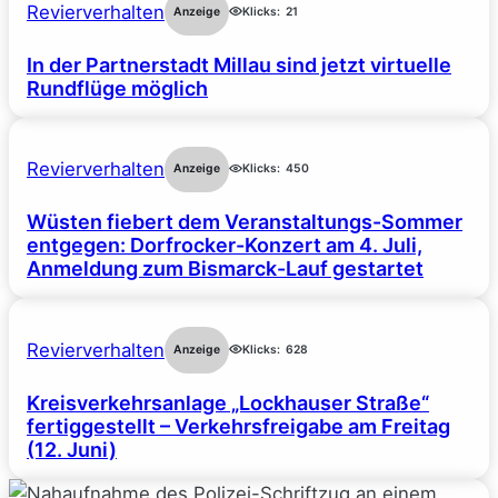
Revierverhalten
Anzeige
Klicks:
21
In der Partnerstadt Millau sind jetzt virtuelle
Rundflüge möglich
Revierverhalten
Anzeige
Klicks:
450
Wüsten fiebert dem Veranstaltungs-Sommer
entgegen: Dorfrocker-Konzert am 4. Juli,
Anmeldung zum Bismarck-Lauf gestartet
Revierverhalten
Anzeige
Klicks:
628
Kreisverkehrsanlage „Lockhauser Straße“
fertiggestellt – Verkehrsfreigabe am Freitag
(12. Juni)