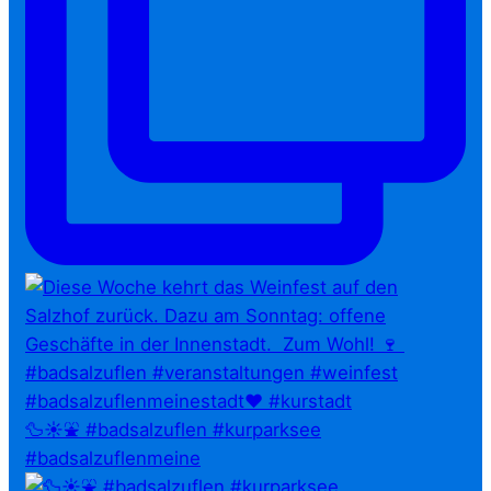
🦆☀️⛲ #badsalzuflen #kurparksee
#badsalzuflenmeine