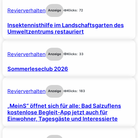
Revierverhalten
Anzeige
Klicks:
72
Insektennisthilfe im Landschaftsgarten des
Umweltzentrums restauriert
Revierverhalten
Anzeige
Klicks:
33
Sommerleseclub 2026
Revierverhalten
Anzeige
Klicks:
183
„MeinS“ öffnet sich für alle: Bad Salzuflens
kostenlose Begleit-App jetzt auch für
Einwohner, Tagesgäste und Interessierte