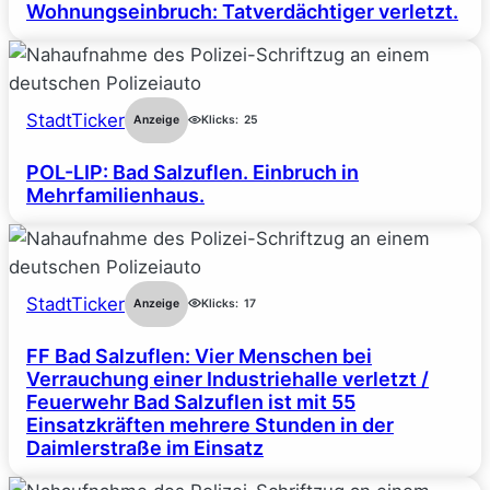
Wohnungseinbruch: Tatverdächtiger verletzt.
StadtTicker
Anzeige
Klicks:
25
POL-LIP: Bad Salzuflen. Einbruch in
Mehrfamilienhaus.
StadtTicker
Anzeige
Klicks:
17
FF Bad Salzuflen: Vier Menschen bei
Verrauchung einer Industriehalle verletzt /
Feuerwehr Bad Salzuflen ist mit 55
Einsatzkräften mehrere Stunden in der
Daimlerstraße im Einsatz