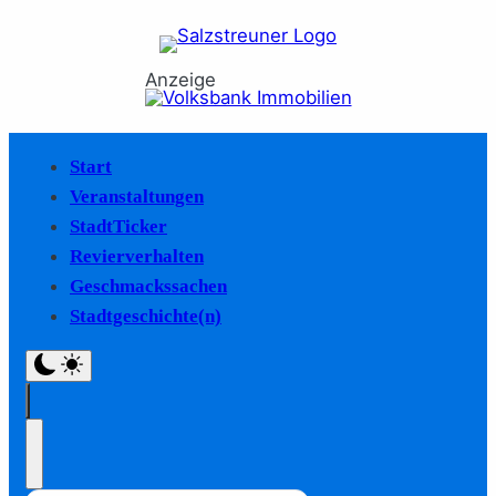
Anzeige
Start
Veranstaltungen
StadtTicker
Revierverhalten
Geschmackssachen
Stadtgeschichte(n)