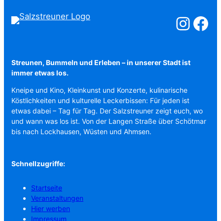
Salzstreuner a
Salzstreu
Streunen, Bummeln und Erleben – in unserer Stadt ist
immer etwas los.
Kneipe und Kino, Kleinkunst und Konzerte, kulinarische
Köstlichkeiten und kulturelle Leckerbissen: Für jeden ist
etwas dabei – Tag für Tag. Der Salzstreuner zeigt euch, wo
und wann was los ist. Von der Langen Straße über Schötmar
bis nach Lockhausen, Wüsten und Ahmsen.
Schnellzugriffe:
Startseite
Veranstaltungen
Hier werben
Impressum