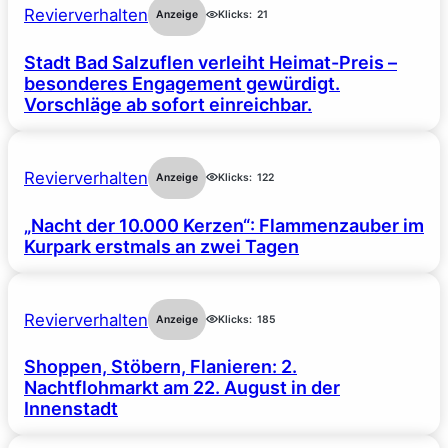
Revierverhalten
Anzeige
Klicks:
21
Stadt Bad Salzuflen verleiht Heimat-Preis –
besonderes Engagement gewürdigt.
Vorschläge ab sofort einreichbar.
Revierverhalten
Anzeige
Klicks:
122
„Nacht der 10.000 Kerzen“: Flammenzauber im
Kurpark erstmals an zwei Tagen
Revierverhalten
Anzeige
Klicks:
185
Shoppen, Stöbern, Flanieren: 2.
Nachtflohmarkt am 22. August in der
Innenstadt