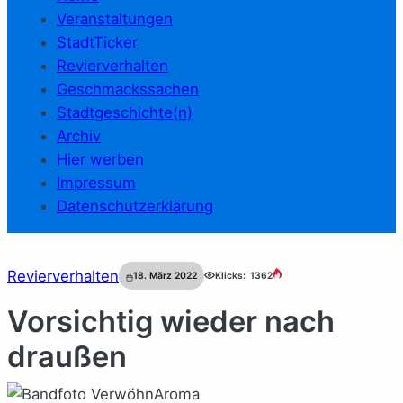
Veranstaltungen
StadtTicker
Revierverhalten
Geschmackssachen
Stadtgeschichte(n)
Archiv
Hier werben
Impressum
Datenschutzerklärung
Revierverhalten
18. März 2022
Klicks:
1362
Vorsichtig wieder nach
draußen