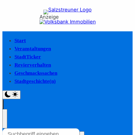
Anzeige
Start
Veranstaltungen
StadtTicker
Revierverhalten
Geschmackssachen
Stadtgeschichte(n)