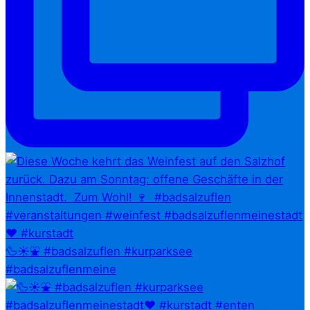
🦆☀️⛲ #badsalzuflen #kurparksee
#badsalzuflenmeine