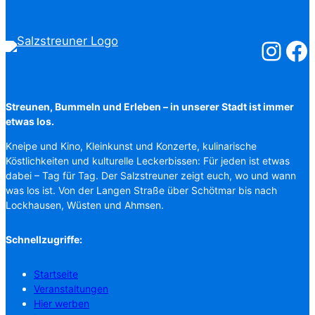
Salzstreuner
Salzst
Streunen, Bummeln und Erleben – in unserer Stadt ist immer
etwas los.
Kneipe und Kino, Kleinkunst und Konzerte, kulinarische
Köstlichkeiten und kulturelle Leckerbissen: Für jeden ist etwas
dabei – Tag für Tag. Der Salzstreuner zeigt euch, wo und wann
was los ist. Von der Langen Straße über Schötmar bis nach
Lockhausen, Wüsten und Ahmsen.
Schnellzugriffe:
Startseite
Veranstaltungen
Hier werben