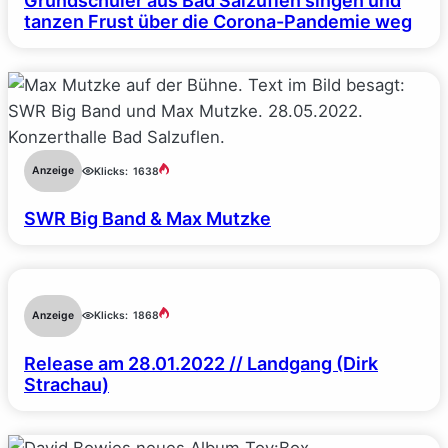
Grundschüler aus Bad Salzuflen singen und
tanzen Frust über die Corona-Pandemie weg
Anzeige
Klicks:
1638
SWR Big Band & Max Mutzke
Anzeige
Klicks:
1868
Release am 28.01.2022 // Landgang (Dirk
Strachau)