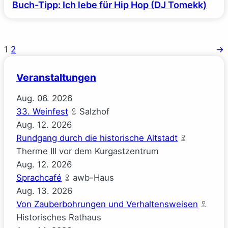
Buch-Tipp: Ich lebe für Hip Hop (DJ Tomekk)
1
2
→
Veranstaltungen
Aug.
06.
2026
33. Weinfest
Salzhof
Aug.
12.
2026
Rundgang durch die historische Altstadt
Therme III vor dem Kurgastzentrum
Aug.
12.
2026
Sprachcafé
awb-Haus
Aug.
13.
2026
Von Zauberbohrungen und Verhaltensweisen
Historisches Rathaus