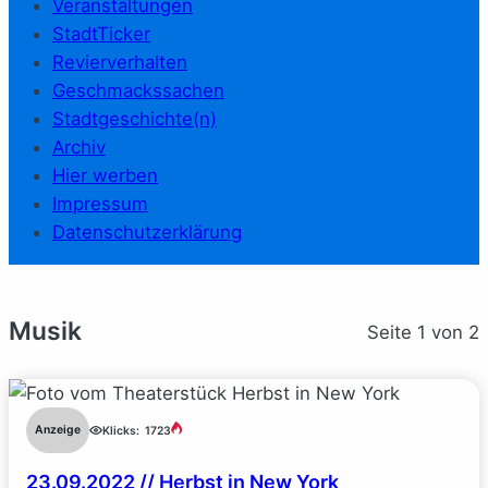
Veranstaltungen
StadtTicker
Revierverhalten
Geschmackssachen
Stadtgeschichte(n)
Archiv
Hier werben
Impressum
Datenschutzerklärung
Musik
Seite 1 von 2
Anzeige
Klicks:
1723
23.09.2022 // Herbst in New York