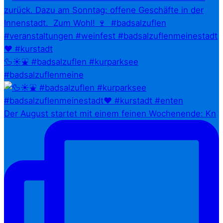
🦆☀️⛲ #badsalzuflen #kurparksee
#badsalzuflenmeine
Der August startet mit einem feinen Wochenende: Kn