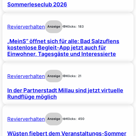
Sommerleseclub 2026
Revierverhalten
Anzeige
Klicks:
183
„MeinS“ öffnet sich für alle: Bad Salzuflens
kostenlose Begleit-App jetzt auch für
Einwohner, Tagesgäste und Interessierte
Revierverhalten
Anzeige
Klicks:
21
In der Partnerstadt Millau sind jetzt virtuelle
Rundflüge möglich
Revierverhalten
Anzeige
Klicks:
450
Wüsten fiebert dem Veranstaltungs-Sommer