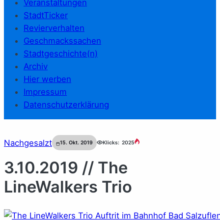
Veranstaltungen
StadtTicker
Revierverhalten
Geschmackssachen
Stadtgeschichte(n)
Archiv
Hier werben
Impressum
Datenschutzerklärung
Nachgesalzt
15. Okt. 2019
Klicks:
2025
3.10.2019 // The
LineWalkers Trio