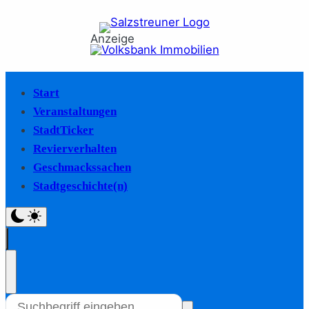
Anzeige
Start
Veranstaltungen
StadtTicker
Revierverhalten
Geschmackssachen
Stadtgeschichte(n)