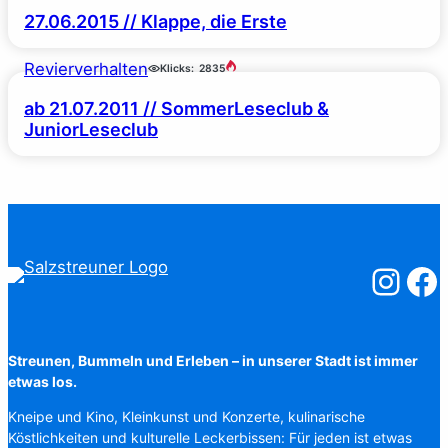
27.06.2015 // Klappe, die Erste
Revierverhalten
Klicks:
2835
ab 21.07.2011 // SommerLeseclub &
JuniorLeseclub
Salzstreuner
Salzst
Streunen, Bummeln und Erleben – in unserer Stadt ist immer
etwas los.
Kneipe und Kino, Kleinkunst und Konzerte, kulinarische
Köstlichkeiten und kulturelle Leckerbissen: Für jeden ist etwas