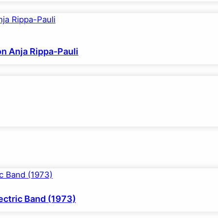
on Anja Rippa-Pauli
ctric Band (1973)