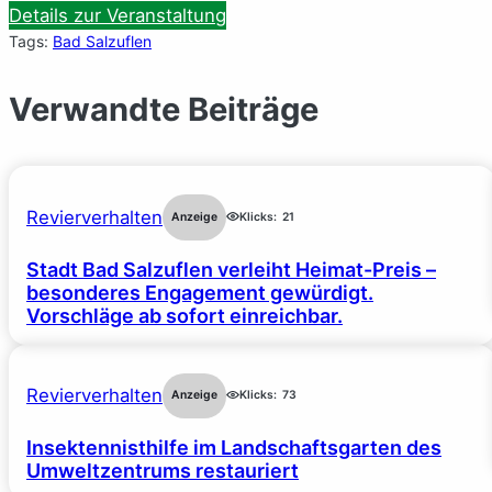
Details zur Veranstaltung
Tags:
Bad Salzuflen
Verwandte Beiträge
Revierverhalten
Anzeige
Klicks:
21
Stadt Bad Salzuflen verleiht Heimat-Preis –
besonderes Engagement gewürdigt.
Vorschläge ab sofort einreichbar.
Revierverhalten
Anzeige
Klicks:
73
Insektennisthilfe im Landschaftsgarten des
Umweltzentrums restauriert