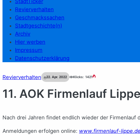
StadtTicker
Revierverhalten
Geschmackssachen
Stadtgeschichte(n)
Archiv
Hier werben
Impressum
Datenschutzerklärung
Revierverhalten
22. Apr. 2022
Klicks:
1421
11. AOK Firmenlauf Lipp
Nach drei Jahren findet endlich wieder der Firmenlauf
Anmeldungen erfolgen online:
www.firmenlauf-lippe.d