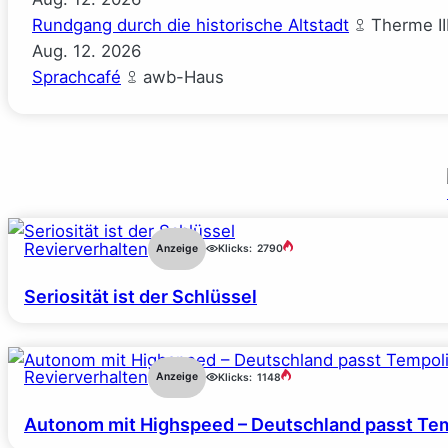
Rundgang durch die historische Altstadt
Therme II
Aug.
12.
2026
Sprachcafé
awb-Haus
Revierverhalten
Anzeige
Klicks:
2790
Seriosität ist der Schlüssel
Revierverhalten
Anzeige
Klicks:
1148
Autonom mit Highspeed – Deutschland passt Tem