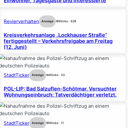
Einwohner, Tagesgäste und Interessierte
Revierverhalten
Anzeige
Klicks:
628
Kreisverkehrsanlage „Lockhauser Straße“
fertiggestellt – Verkehrsfreigabe am Freitag
(12. Juni)
StadtTicker
Anzeige
Klicks:
33
POL-LIP: Bad Salzuflen-Schötmar. Versuchter
Wohnungseinbruch: Tatverdächtiger verletzt.
StadtTicker
Anzeige
Klicks:
11