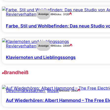
Revierverhalten
Anzeige
Klicks:
3120
Farbe, Stil und Wohlbefinden: Das neue Studio v
Revierverhalten
Anzeige
Klicks:
2499
Klaviernoten und Lieblingssongs
Brandheiß
Geschmackssachen
, 
Musik
Klicks:
2892
Auf Wiederhören: Albert Hammond – The Free Ele