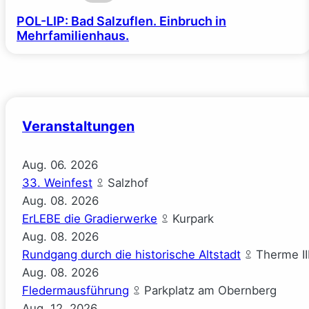
POL-LIP: Bad Salzuflen. Einbruch in
Mehrfamilienhaus.
Veranstaltungen
Aug.
06.
2026
33. Weinfest
Salzhof
Aug.
08.
2026
ErLEBE die Gradierwerke
Kurpark
Aug.
08.
2026
Rundgang durch die historische Altstadt
Therme II
Aug.
08.
2026
Fledermausführung
Parkplatz am Obernberg
Aug.
12.
2026