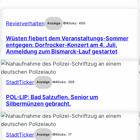
Revierverhalten
Anzeige
Klicks:
450
Wüsten fiebert dem Veranstaltungs-Sommer
entgegen: Dorfrocker-Konzert am 4. Juli,
Anmeldung zum Bismarck-Lauf gestartet
StadtTicker
Anzeige
Klicks:
259
POL-LIP: Bad Salzuflen. Senior um
Silbermünzen gebracht.
StadtTicker
Anzeige
Klicks:
17