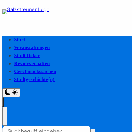
Start
Veranstaltungen
StadtTicker
Revierverhalten
Geschmackssachen
Stadtgeschichte(n)