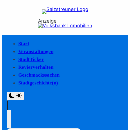
Anzeige
Start
Veranstaltungen
StadtTicker
Revierverhalten
Geschmackssachen
Stadtgeschichte(n)