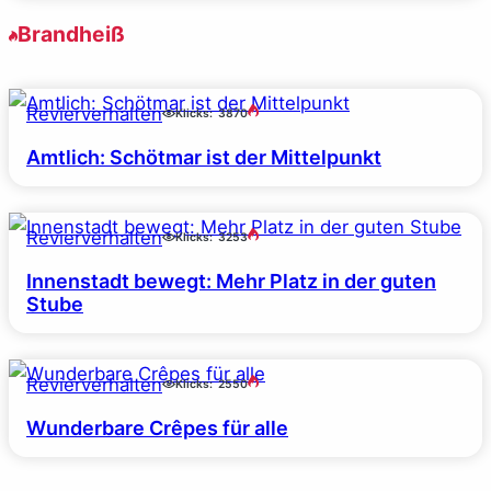
Brandheiß
Revierverhalten
Klicks:
3870
Amtlich: Schötmar ist der Mittelpunkt
Revierverhalten
Klicks:
3253
Innenstadt bewegt: Mehr Platz in der guten
Stube
Revierverhalten
Klicks:
2550
Wunderbare Crêpes für alle