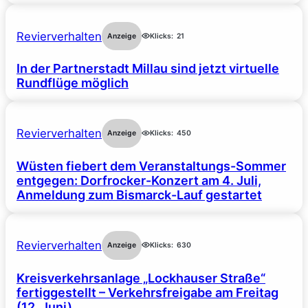
Revierverhalten
Anzeige
Klicks:
21
In der Partnerstadt Millau sind jetzt virtuelle
Rundflüge möglich
Revierverhalten
Anzeige
Klicks:
450
Wüsten fiebert dem Veranstaltungs-Sommer
entgegen: Dorfrocker-Konzert am 4. Juli,
Anmeldung zum Bismarck-Lauf gestartet
Revierverhalten
Anzeige
Klicks:
630
Kreisverkehrsanlage „Lockhauser Straße“
fertiggestellt – Verkehrsfreigabe am Freitag
(12. Juni)