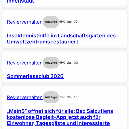
Innenstadt
Revierverhalten
Anzeige
Klicks:
73
Insektennisthilfe im Landschaftsgarten des
Umweltzentrums restauriert
Revierverhalten
Anzeige
Klicks:
33
Sommerleseclub 2026
Revierverhalten
Anzeige
Klicks:
183
„MeinS“ öffnet sich für alle: Bad Salzuflens
kostenlose Begleit-App jetzt auch für
Einwohner, Tagesgäste und Interessierte