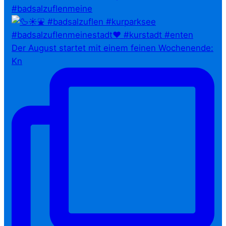
#badsalzuflenmeine
Der August startet mit einem feinen Wochenende:
Kn