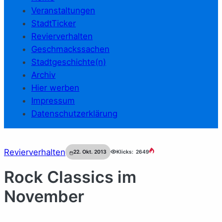
Veranstaltungen
StadtTicker
Revierverhalten
Geschmackssachen
Stadtgeschichte(n)
Archiv
Hier werben
Impressum
Datenschutzerklärung
Revierverhalten
22. Okt. 2013
Klicks:
2649
Rock Classics im
November