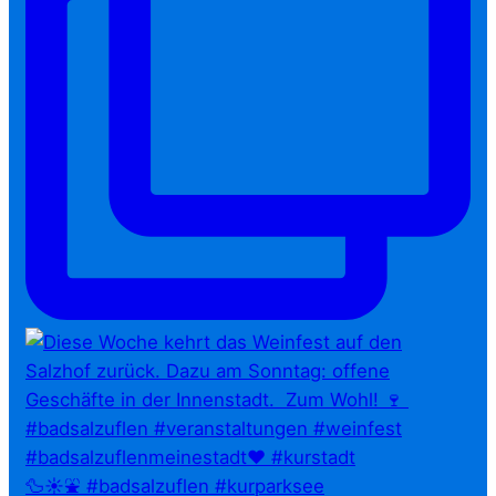
🦆☀️⛲ #badsalzuflen #kurparksee