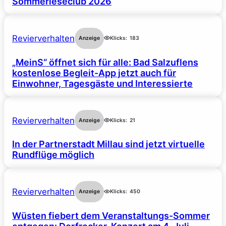
Sommerleseclub 2026
Revierverhalten
Anzeige
Klicks:
183
„MeinS“ öffnet sich für alle: Bad Salzuflens
kostenlose Begleit-App jetzt auch für
Einwohner, Tagesgäste und Interessierte
Revierverhalten
Anzeige
Klicks:
21
In der Partnerstadt Millau sind jetzt virtuelle
Rundflüge möglich
Revierverhalten
Anzeige
Klicks:
450
Wüsten fiebert dem Veranstaltungs-Sommer