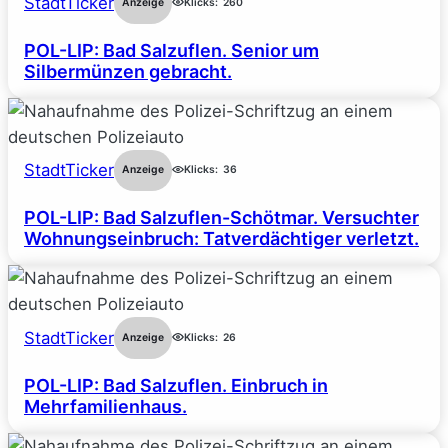
StadtTicker
Anzeige
Klicks:
260
POL-LIP: Bad Salzuflen. Senior um
Silbermünzen gebracht.
StadtTicker
Anzeige
Klicks:
36
POL-LIP: Bad Salzuflen-Schötmar. Versuchter
Wohnungseinbruch: Tatverdächtiger verletzt.
StadtTicker
Anzeige
Klicks:
26
POL-LIP: Bad Salzuflen. Einbruch in
Mehrfamilienhaus.