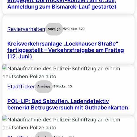
entgegen: Dorfrocker-Konzert am 4. Juli,
Anmeldung zum Bismarck-Lauf gestartet
Revierverhalten
Anzeige
Klicks:
629
Kreisverkehrsanlage „Lockhauser Straße“
fertiggestellt – Verkehrsfreigabe am Freitag
(12. Juni)
StadtTicker
Anzeige
Klicks:
10
POL-LIP: Bad Salzuflen. Ladendetektiv
bemerkt Betrugsversuch mit Guthabenkarten.