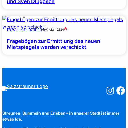
und Sven Dlugosch
Revierverhalten
Klicks:
2224
Fragebögen zur Ermittlung des neuen
Mietspiegels werden verschickt
Salzstreuner
Salzst
Streunen, Bummeln und Erleben – in unserer Stadt ist immer
etwas los.