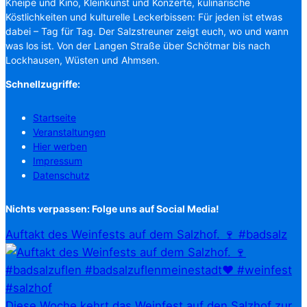
Kneipe und Kino, Kleinkunst und Konzerte, kulinarische
Köstlichkeiten und kulturelle Leckerbissen: Für jeden ist etwas
dabei – Tag für Tag. Der Salzstreuner zeigt euch, wo und wann
was los ist. Von der Langen Straße über Schötmar bis nach
Lockhausen, Wüsten und Ahmsen.
Schnellzugriffe:
Startseite
Veranstaltungen
Hier werben
Impressum
Datenschutz
Nichts verpassen: Folge uns auf Social Media!
Auftakt des Weinfests auf dem Salzhof. 🍷 #badsalz
Diese Woche kehrt das Weinfest auf den Salzhof zur