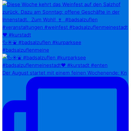
🦆☀️⛲ #badsalzuflen #kurparksee
#badsalzuflenmeine
Der August startet mit einem feinen Wochenende: Kn