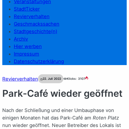
Veranstaltungen
StadtTicker
Revierverhalten
Geschmackssachen
Stadtgeschichte(n)
Archiv
Hier werben
Impressum
Datenschutzerklärung
Revierverhalten
22. Juli 2022
Klicks:
3107
Park-Café wieder geöffnet
Nach der Schließung und einer Umbauphase von
einigen Monaten hat das Park-Café am
Roten Platz
nun wieder geöffnet. Neuer Betreiber des Lokals ist