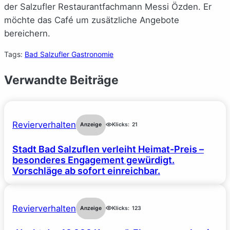
der Salzufler Restaurantfachmann Messi Özden. Er
möchte das Café um zusätzliche Angebote
bereichern.
Tags:
Bad Salzufler Gastronomie
Verwandte Beiträge
Revierverhalten
Anzeige
Klicks:
21
Stadt Bad Salzuflen verleiht Heimat-Preis –
besonderes Engagement gewürdigt.
Vorschläge ab sofort einreichbar.
Revierverhalten
Anzeige
Klicks:
123