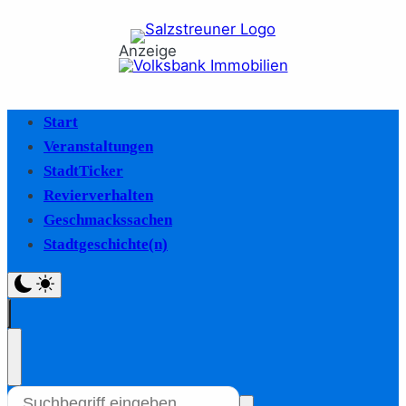
Anzeige
Start
Veranstaltungen
StadtTicker
Revierverhalten
Geschmackssachen
Stadtgeschichte(n)