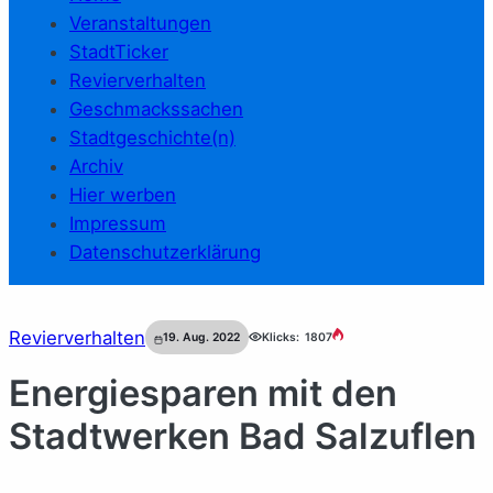
Veranstaltungen
StadtTicker
Revierverhalten
Geschmackssachen
Stadtgeschichte(n)
Archiv
Hier werben
Impressum
Datenschutzerklärung
Revierverhalten
19. Aug. 2022
Klicks:
1807
Energiesparen mit den
Stadtwerken Bad Salzuflen