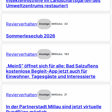
Insektennisthilfe im Landschaftsgarten des
Umweltzentrums restauriert
Revierverhalten
Anzeige
Klicks:
33
Sommerleseclub 2026
Revierverhalten
Anzeige
Klicks:
183
„MeinS“ öffnet sich für alle: Bad Salzuflens
kostenlose Begleit-App jetzt auch für
Einwohner, Tagesgäste und Interessierte
Revierverhalten
Anzeige
Klicks:
21
In der Partnerstadt Millau sind jetzt virtuelle
Rundflüge möglich