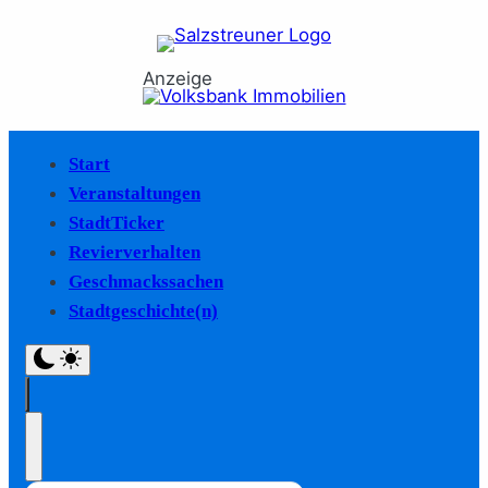
Anzeige
Start
Veranstaltungen
StadtTicker
Revierverhalten
Geschmackssachen
Stadtgeschichte(n)