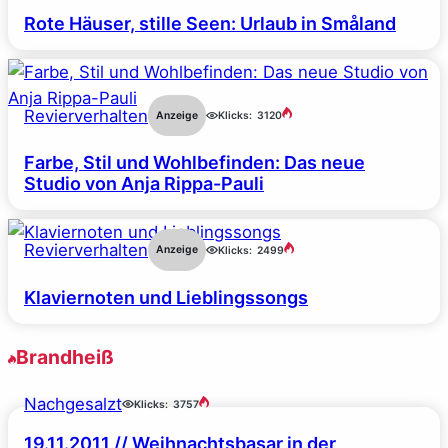
Rote Häuser, stille Seen: Urlaub in Småland
Revierverhalten
Anzeige
Klicks:
3120
Farbe, Stil und Wohlbefinden: Das neue
Studio von Anja Rippa-Pauli
Revierverhalten
Anzeige
Klicks:
2499
Klaviernoten und Lieblingssongs
Brandheiß
Nachgesalzt
Klicks:
3757
19.11.2011 // Weihnachtsbasar in der