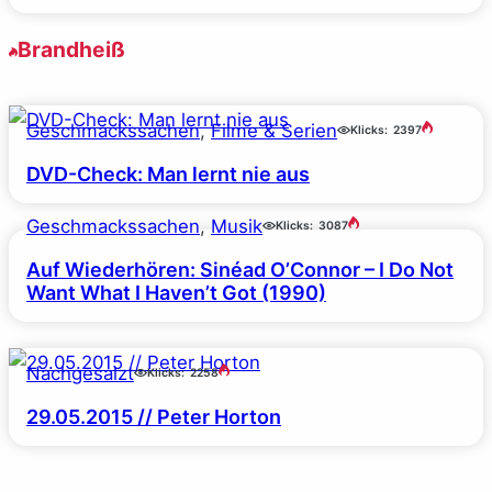
Brandheiß
Geschmackssachen
, 
Filme & Serien
Klicks:
2397
DVD-Check: Man lernt nie aus
Geschmackssachen
, 
Musik
Klicks:
3087
Auf Wiederhören: Sinéad O’Connor – I Do Not
Want What I Haven’t Got (1990)
Nachgesalzt
Klicks:
2258
29.05.2015 // Peter Horton