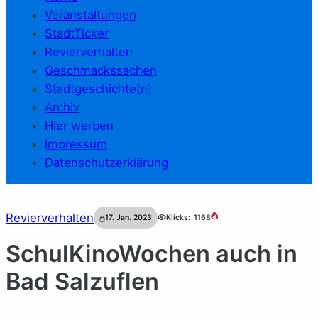
Veranstaltungen
StadtTicker
Revierverhalten
Geschmackssachen
Stadtgeschichte(n)
Archiv
Hier werben
Impressum
Datenschutzerklärung
Revierverhalten
17. Jan. 2023
Klicks:
1168
SchulKinoWochen auch in
Bad Salzuflen