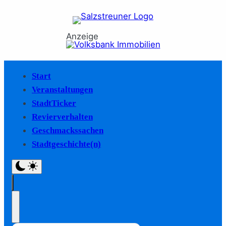
Anzeige
Start
Veranstaltungen
StadtTicker
Revierverhalten
Geschmackssachen
Stadtgeschichte(n)