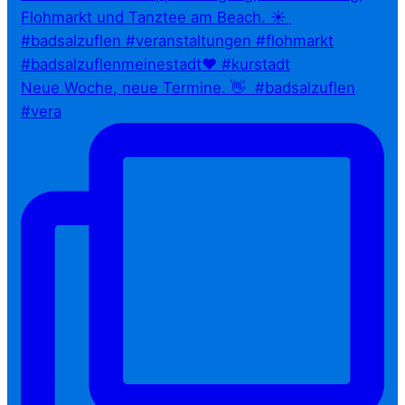
Neue Woche, neue Termine. 👋⁠ ⁠ #badsalzuflen
#vera