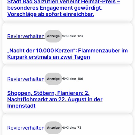
Stadt Bad Salzuflen verleiht Heimat-Preis –
besonderes Engagement gewürdigt.
Vorschläge ab sofort einreichbar.
Revierverhalten
Anzeige
Klicks:
123
„Nacht der 10.000 Kerzen“: Flammenzauber im
Kurpark erstmals an zwei Tagen
Revierverhalten
Anzeige
Klicks:
186
Shoppen, Stöbern, Flanieren: 2.
Nachtflohmarkt am 22. August in der
Innenstadt
Revierverhalten
Anzeige
Klicks:
73