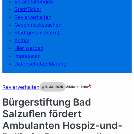
Veranstaltungen
StadtTicker
Revierverhalten
Geschmackssachen
Stadtgeschichte(n)
Archiv
Hier werben
Impressum
Datenschutzerklärung
Revierverhalten
11. Juli 2025
Klicks:
1299
Bürgerstiftung Bad
Salzuﬂen fördert
Ambulanten Hospiz-und-