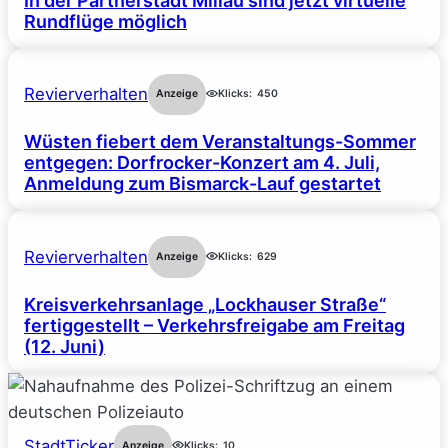
In der Partnerstadt Millau sind jetzt virtuelle
Rundflüge möglich
Revierverhalten
Anzeige
Klicks:
450
Wüsten fiebert dem Veranstaltungs-Sommer
entgegen: Dorfrocker-Konzert am 4. Juli,
Anmeldung zum Bismarck-Lauf gestartet
Revierverhalten
Anzeige
Klicks:
629
Kreisverkehrsanlage „Lockhauser Straße“
fertiggestellt – Verkehrsfreigabe am Freitag
(12. Juni)
StadtTicker
Anzeige
Klicks:
10