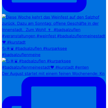
🦆☀️⛲ #badsalzuflen #kurparksee
#badsalzuflenmeine
Der August startet mit einem feinen Wochenende: Kn