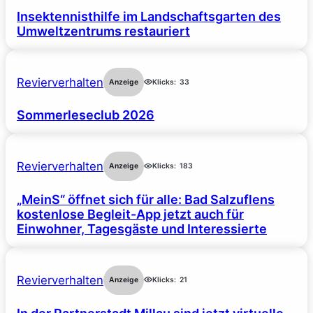
Insektennisthilfe im Landschaftsgarten des
Umweltzentrums restauriert
Revierverhalten
Anzeige
Klicks:
33
Sommerleseclub 2026
Revierverhalten
Anzeige
Klicks:
183
„MeinS“ öffnet sich für alle: Bad Salzuflens
kostenlose Begleit-App jetzt auch für
Einwohner, Tagesgäste und Interessierte
Revierverhalten
Anzeige
Klicks:
21