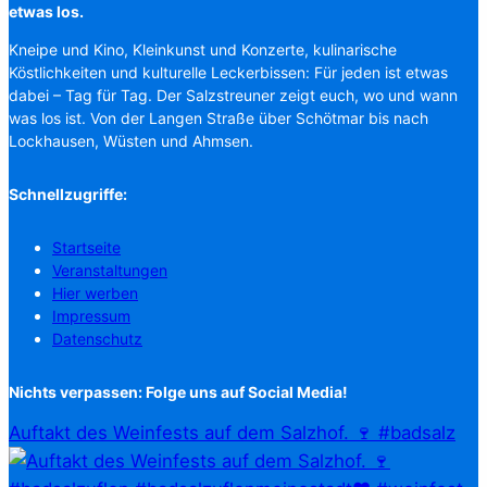
etwas los.
Kneipe und Kino, Kleinkunst und Konzerte, kulinarische
Köstlichkeiten und kulturelle Leckerbissen: Für jeden ist etwas
dabei – Tag für Tag. Der Salzstreuner zeigt euch, wo und wann
was los ist. Von der Langen Straße über Schötmar bis nach
Lockhausen, Wüsten und Ahmsen.
Schnellzugriffe:
Startseite
Veranstaltungen
Hier werben
Impressum
Datenschutz
Nichts verpassen: Folge uns auf Social Media!
Auftakt des Weinfests auf dem Salzhof. 🍷 #badsalz