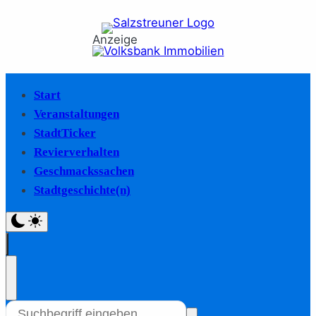
Anzeige
Start
Veranstaltungen
StadtTicker
Revierverhalten
Geschmackssachen
Stadtgeschichte(n)