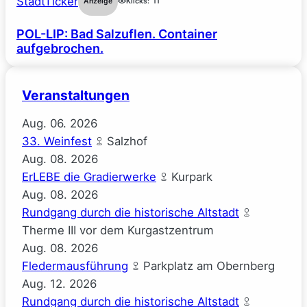
StadtTicker
Anzeige
Klicks:
11
POL-LIP: Bad Salzuflen. Container
aufgebrochen.
Veranstaltungen
Aug.
06.
2026
33. Weinfest
Salzhof
Aug.
08.
2026
ErLEBE die Gradierwerke
Kurpark
Aug.
08.
2026
Rundgang durch die historische Altstadt
Therme III vor dem Kurgastzentrum
Aug.
08.
2026
Fledermausführung
Parkplatz am Obernberg
Aug.
12.
2026
Rundgang durch die historische Altstadt