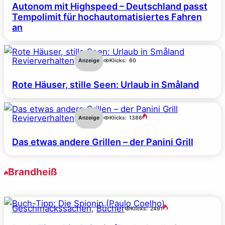
Autonom mit Highspeed – Deutschland passt
Tempolimit für hochautomatisiertes Fahren
an
Revierverhalten
Anzeige
Klicks:
60
Rote Häuser, stille Seen: Urlaub in Småland
Revierverhalten
Anzeige
Klicks:
1386
Das etwas andere Grillen – der Panini Grill
Brandheiß
Geschmackssachen
, 
Bücher
Klicks:
2491