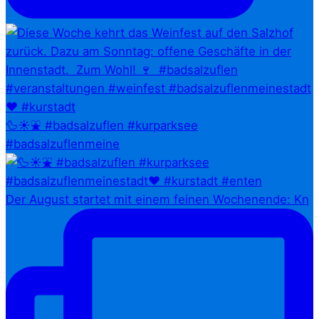
🦆☀️⛲ #badsalzuflen #kurparksee
#badsalzuflenmeine
Der August startet mit einem feinen Wochenende: Kn