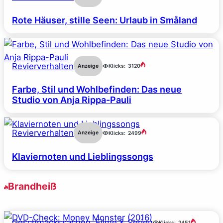
Rote Häuser, stille Seen: Urlaub in Småland
Revierverhalten
Anzeige
Klicks:
3120
Farbe, Stil und Wohlbefinden: Das neue
Studio von Anja Rippa-Pauli
Revierverhalten
Anzeige
Klicks:
2499
Klaviernoten und Lieblingssongs
Brandheiß
Geschmackssachen
, 
Filme & Serien
Klicks:
2451