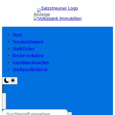
Anzeige
Start
Veranstaltungen
StadtTicker
Revierverhalten
Geschmackssachen
Stadtgeschichte(n)