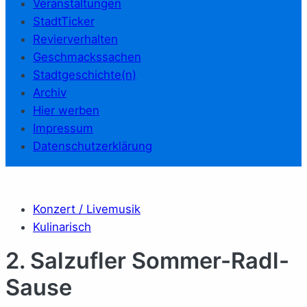
Veranstaltungen
StadtTicker
Revierverhalten
Geschmackssachen
Stadtgeschichte(n)
Archiv
Hier werben
Impressum
Datenschutzerklärung
Konzert / Livemusik
Kulinarisch
2. Salzufler Sommer-Radl-
Sause