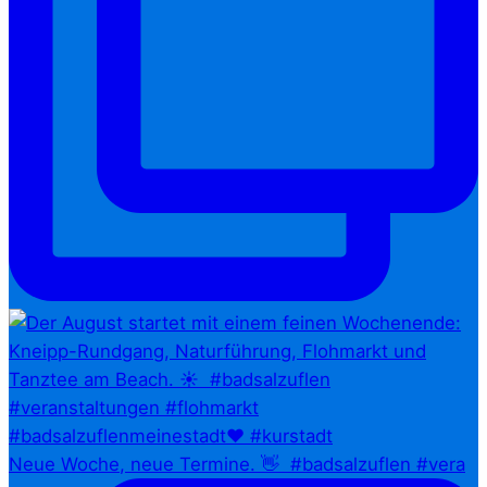
Neue Woche, neue Termine. 👋⁠ ⁠ #badsalzuflen #vera