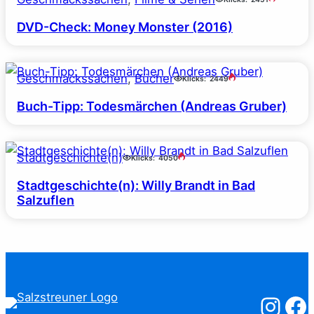
DVD-Check: Money Monster (2016)
Geschmackssachen
, 
Bücher
Klicks:
2449
Buch-Tipp: Todesmärchen (Andreas Gruber)
Stadtgeschichte(n)
Klicks:
4050
Stadtgeschichte(n): Willy Brandt in Bad
Salzuflen
Salzstreuner
Salzst