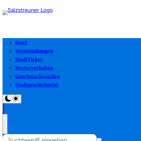
Start
Veranstaltungen
StadtTicker
Revierverhalten
Geschmackssachen
Stadtgeschichte(n)