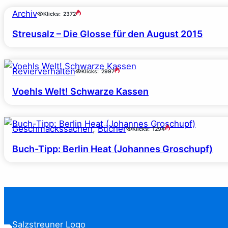
Archiv
Klicks:
2372
Streusalz – Die Glosse für den August 2015
Revierverhalten
Klicks:
2997
Voehls Welt! Schwarze Kassen
Geschmackssachen
, 
Bücher
Klicks:
1294
Buch-Tipp: Berlin Heat (Johannes Groschupf)