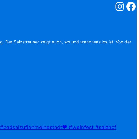
Salzstreuner
Salzst
ag. Der Salzstreuner zeigt euch, wo und wann was los ist. Von der