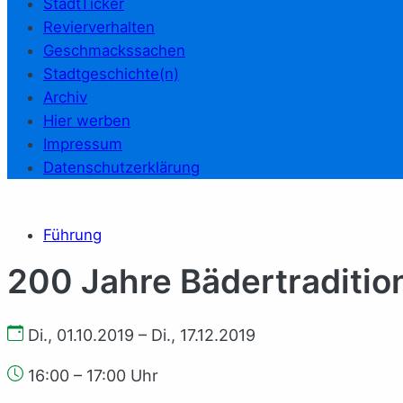
StadtTicker
Revierverhalten
Geschmackssachen
Stadtgeschichte(n)
Archiv
Hier werben
Impressum
Datenschutzerklärung
Führung
200 Jah­re Bä­der­tra­di­ti
Di., 01.10.2019 – Di., 17.12.2019
16:00 – 17:00 Uhr