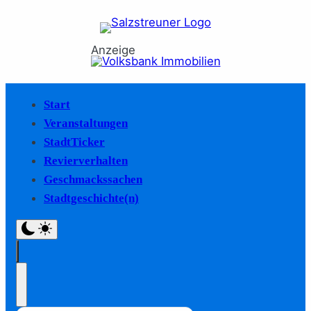
Anzeige
Start
Veranstaltungen
StadtTicker
Revierverhalten
Geschmackssachen
Stadtgeschichte(n)