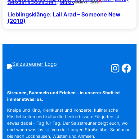
Geschmackssachen
, 
Musik
Klicks:
2835
Lieblingsklänge: Lail Arad – Someone New
(2010)
Salzstreuner a
Salzstreu
Streunen, Bummeln und Erleben – in unserer Stadt ist
immer etwas los.
Kneipe und Kino, Kleinkunst und Konzerte, kulinarische
Köstlichkeiten und kulturelle Leckerbissen: Für jeden ist
etwas dabei – Tag für Tag. Der Salzstreuner zeigt euch, wo
und wann was los ist. Von der Langen Straße über Schötmar
bis nach Lockhausen, Wüsten und Ahmsen.