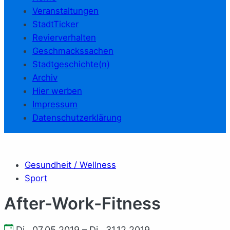
Veranstaltungen
StadtTicker
Revierverhalten
Geschmackssachen
Stadtgeschichte(n)
Archiv
Hier werben
Impressum
Datenschutzerklärung
Gesundheit / Wellness
Sport
After-Work-Fitness
Di., 07.05.2019 – Di., 31.12.2019