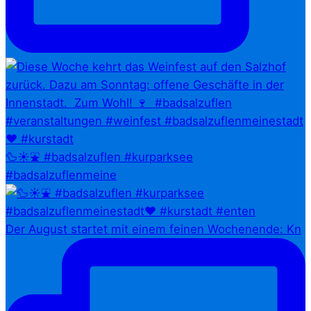
🦆☀️⛲ #badsalzuflen #kurparksee
#badsalzuflenmeine
Der August startet mit einem feinen Wochenende: Kn