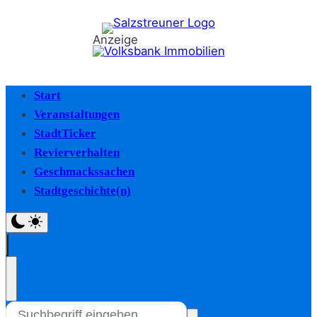
Anzeige
Start
Veranstaltungen
StadtTicker
Revierverhalten
Geschmackssachen
Stadtgeschichte(n)