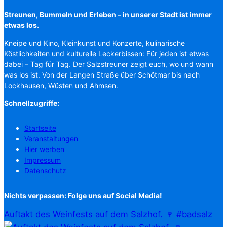
Streunen, Bummeln und Erleben – in unserer Stadt ist immer
etwas los.
Kneipe und Kino, Kleinkunst und Konzerte, kulinarische
Köstlichkeiten und kulturelle Leckerbissen: Für jeden ist etwas
dabei – Tag für Tag. Der Salzstreuner zeigt euch, wo und wann
was los ist. Von der Langen Straße über Schötmar bis nach
Lockhausen, Wüsten und Ahmsen.
Schnellzugriffe:
Startseite
Veranstaltungen
Hier werben
Impressum
Datenschutz
Nichts verpassen: Folge uns auf Social Media!
Auftakt des Weinfests auf dem Salzhof. 🍷 #badsalz