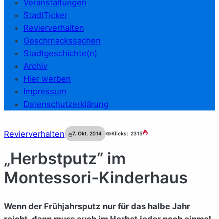
Veranstaltungen
StadtTicker
Revierverhalten
Geschmackssachen
Stadtgeschichte(n)
Archiv
Hier werben
Impressum
Datenschutzerklärung
Revierverhalten
7. Okt. 2014
Klicks:
2315
„Herbstputz“ im
Montessori-Kinderhaus
Wenn der Frühjahrsputz nur für das halbe Jahr
reicht, dann muss auch im Herbst jeder noch einmal