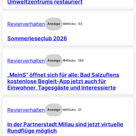
Umweltzentrums restauriert
Revierverhalten
Anzeige
Klicks:
33
Sommerleseclub 2026
Revierverhalten
Anzeige
Klicks:
184
„MeinS“ öffnet sich für alle: Bad Salzuflens
kostenlose Begleit-App jetzt auch für
Einwohner, Tagesgäste und Interessierte
Revierverhalten
Anzeige
Klicks:
21
In der Partnerstadt Millau sind jetzt virtuelle
Rundflüge möglich