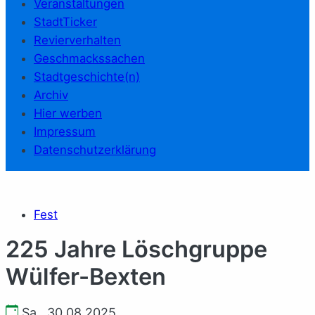
Veranstaltungen
StadtTicker
Revierverhalten
Geschmackssachen
Stadtgeschichte(n)
Archiv
Hier werben
Impressum
Datenschutzerklärung
Fest
225 Jahre Löschgruppe
Wülfer-Bexten
Sa., 30.08.2025