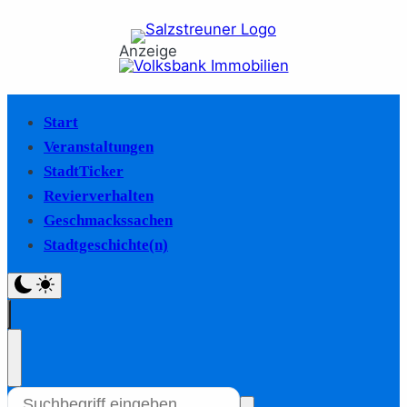
Anzeige
Start
Veranstaltungen
StadtTicker
Revierverhalten
Geschmackssachen
Stadtgeschichte(n)