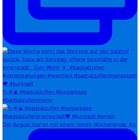
🦆☀️⛲ #badsalzuflen #kurparksee
#badsalzuflenmeine
Der August startet mit einem feinen Wochenende: Kn