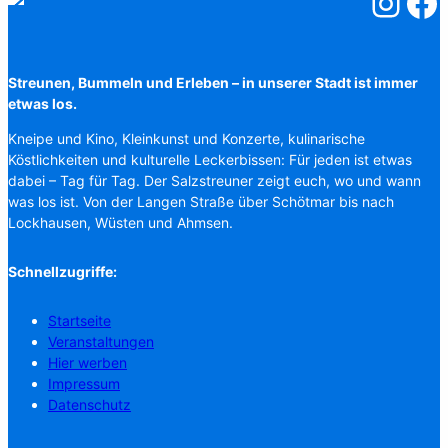
Salzstreuner
Salzst
Streunen, Bummeln und Erleben – in unserer Stadt ist immer
etwas los.
Kneipe und Kino, Kleinkunst und Konzerte, kulinarische
Köstlichkeiten und kulturelle Leckerbissen: Für jeden ist etwas
dabei – Tag für Tag. Der Salzstreuner zeigt euch, wo und wann
was los ist. Von der Langen Straße über Schötmar bis nach
Lockhausen, Wüsten und Ahmsen.
Schnellzugriffe:
Startseite
Veranstaltungen
Hier werben
Impressum
Datenschutz