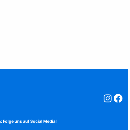
Salzstreuner a
Salzstreu
: Folge uns auf Social Media!