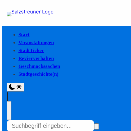
Start
Veranstaltungen
StadtTicker
Revierverhalten
Geschmackssachen
Stadtgeschichte(n)