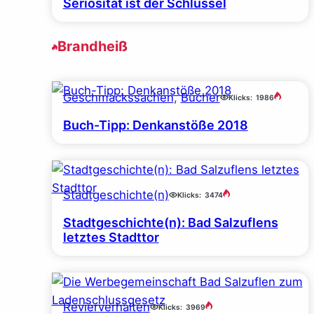
Seriosität ist der Schlüssel
Brandheiß
Geschmackssachen
, 
Bücher
Klicks:
1986
Buch-Tipp: Denkanstöße 2018
Stadtgeschichte(n)
Klicks:
3474
Stadtgeschichte(n): Bad Salzuflens
letztes Stadttor
Revierverhalten
Klicks:
3969