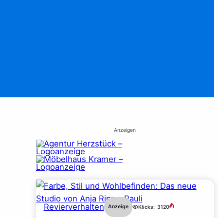
Anzeigen
Revierverhalten
Anzeige
Klicks:
3120