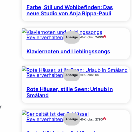
Farbe, Stil und Wohlbefinden: Das
neue Studio von Anja Rippa-Pauli
Revierverhalten
Anzeige
Klicks:
2499
Klaviernoten und Lieblingssongs
Revierverhalten
Anzeige
Klicks:
60
Rote Häuser, stille Seen: Urlaub in
Småland
en
Revierverhalten
Anzeige
Klicks:
2790