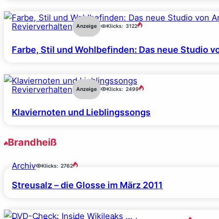
Revierverhalten
Anzeige
Klicks:
3122
Farbe, Stil und Wohlbefinden: Das neue Studio v
Revierverhalten
Anzeige
Klicks:
2499
Klaviernoten und Lieblingssongs
Brandheiß
Archiv
Klicks:
2762
Streusalz – die Glosse im März 2011