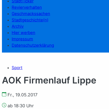
StadtTicker
Revierverhalten
Geschmackssachen
Stadtgeschichte(n)
Archiv
Hier werben
Impressum
Datenschutzerklärung
Sport
AOK Firmenlauf Lippe
Fr., 19.05.2017
ab 18:30 Uhr