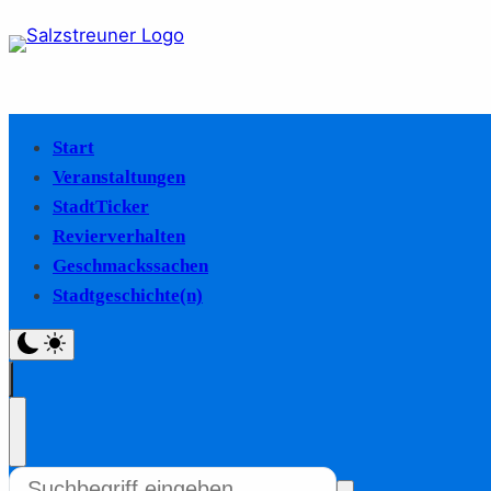
Start
Veranstaltungen
StadtTicker
Revierverhalten
Geschmackssachen
Stadtgeschichte(n)