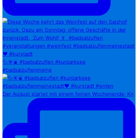
🦆☀️⛲ #badsalzuflen #kurparksee
#badsalzuflenmeine
Der August startet mit einem feinen Wochenende: Kn