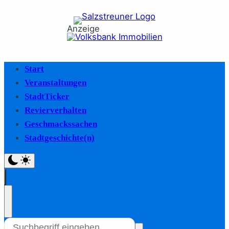
Anzeige
Start
Veranstaltungen
StadtTicker
Revierverhalten
Geschmackssachen
Stadtgeschichte(n)