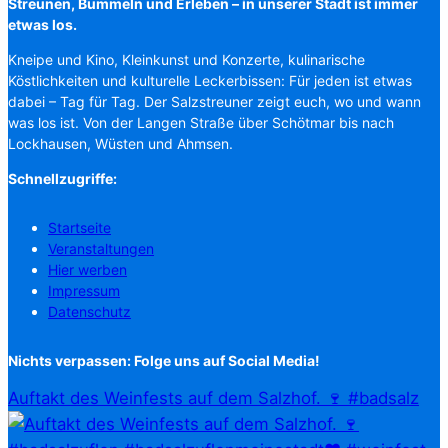
Streunen, Bummeln und Erleben – in unserer Stadt ist immer
etwas los.
Kneipe und Kino, Kleinkunst und Konzerte, kulinarische
Köstlichkeiten und kulturelle Leckerbissen: Für jeden ist etwas
dabei – Tag für Tag. Der Salzstreuner zeigt euch, wo und wann
was los ist. Von der Langen Straße über Schötmar bis nach
Lockhausen, Wüsten und Ahmsen.
Schnellzugriffe:
Startseite
Veranstaltungen
Hier werben
Impressum
Datenschutz
Nichts verpassen: Folge uns auf Social Media!
Auftakt des Weinfests auf dem Salzhof. 🍷 #badsalz