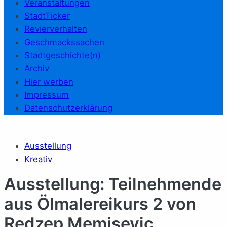
Veranstaltungen
StadtTicker
Revierverhalten
Geschmackssachen
Stadtgeschichte(n)
Archiv
Hier werben
Impressum
Datenschutzerklärung
Ausstellung
Kreativ
Ausstellung: Teilnehmende
aus Ölmalereikurs 2 von
Redzep Memisevic