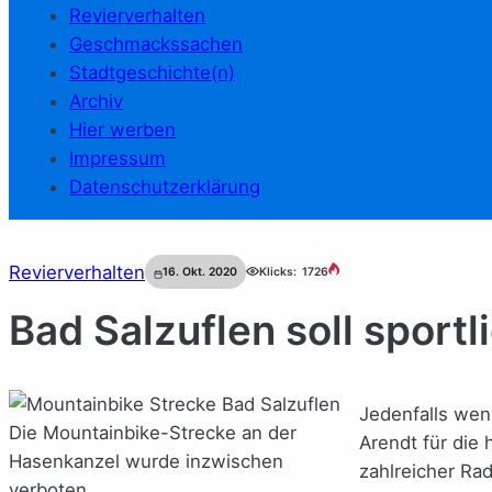
Revierverhalten
Geschmackssachen
Stadtgeschichte(n)
Archiv
Hier werben
Impressum
Datenschutzerklärung
Revierverhalten
16. Okt. 2020
Klicks:
1726
Bad Salzuflen soll sportl
Jedenfalls wenn
Die Mountainbike-Strecke an der
Arendt für die 
Hasenkanzel wurde inzwischen
zahlreicher Ra
verboten