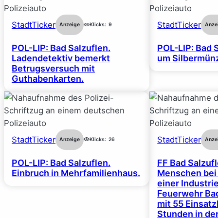
StadtTicker
StadtTicker
Anzeige
Klicks:
9
Anze
POL-LIP: Bad Salzuflen.
POL-LIP: Bad S
Ladendetektiv bemerkt
um Silbermünz
Betrugsversuch mit
Guthabenkarten.
StadtTicker
StadtTicker
Anzeige
Klicks:
26
Anze
POL-LIP: Bad Salzuflen.
FF Bad Salzufl
Einbruch in Mehrfamilienhaus.
Menschen bei
einer Industrie
Feuerwehr Bad
mit 55 Einsat
Stunden in de