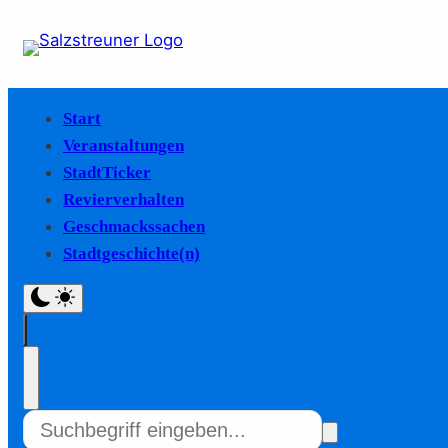
Start
Veranstaltungen
StadtTicker
Revierverhalten
Geschmackssachen
Stadtgeschichte(n)