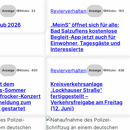
Revierverhalten
Anzeige
Klicks:
33
Anzeige
Klicks:
183
ub 2026
„MeinS“ öffnet sich für alle:
Bad Salzuflens kostenlose
Begleit-App jetzt auch für
Einwohner, Tagesgäste und
Interessierte
Revierverhalten
Anzeige
Klicks:
450
Anzeige
Klicks:
628
rt dem
Kreisverkehrsanlage
gs-Sommer
„Lockhauser Straße“
frocker-Konzert
fertiggestellt –
nmeldung zum
Verkehrsfreigabe am Freitag
 gestartet
(12. Juni)