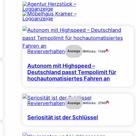
Revierverhalten
Anzeige
Klicks:
1148
Autonom mit Highspeed –
Deutschland passt Tempolimit für
hochautomatisiertes Fahren an
Revierverhalten
Anzeige
Klicks:
2790
Seriosität ist der Schlüssel