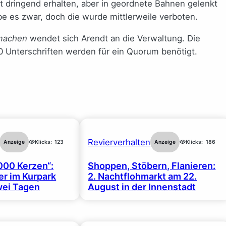
dt dringend erhalten, aber in geordnete Bahnen gelenkt
e es zwar, doch die wurde mittlerweile verboten.
 machen
wendet sich Arendt an die Verwaltung. Die
0 Unterschriften werden für ein Quorum benötigt.
Revierverhalten
Anzeige
Klicks:
123
Anzeige
Klicks:
186
000 Kerzen“:
Shoppen, Stöbern, Flanieren:
r im Kurpark
2. Nachtflohmarkt am 22.
wei Tagen
August in der Innenstadt