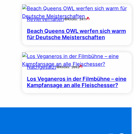
Revierverhalten
Klicks:
3411
Beach Queens OWL werfen sich warm
für Deutsche Meisterschaften
Nachgesalzt
Klicks:
2662
Los Veganeros in der Filmbühne – eine
Kampfansage an alle Fleischesser?