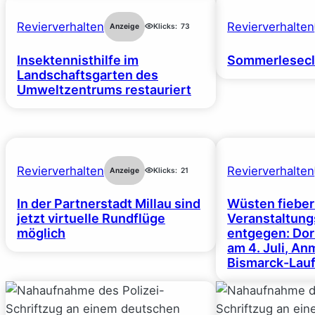
Revierverhalten
Revierverhalten
Anzeige
Klicks:
73
Insektennisthilfe im
Sommerlesecl
Landschaftsgarten des
Umweltzentrums restauriert
Revierverhalten
Revierverhalten
Anzeige
Klicks:
21
In der Partnerstadt Millau sind
Wüsten fiebe
jetzt virtuelle Rundflüge
Veranstaltun
möglich
entgegen: Dor
am 4. Juli, A
Bismarck-Lauf