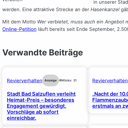
in unserer Sta
werden. Eine attraktive Strecke an der
Hasenkanzel
gäb
Mit dem Motto
Wer verbietet, muss auch ein Angebot
Online-Petition
läuft bereits seit Ende September, 2.50
Verwandte Beiträge
Revierverhalten
Revierverhalten
Anzeige
Klicks:
21
Stadt Bad Salzuflen verleiht
„Nacht der 10.
Heimat-Preis – besonderes
Flammenzaube
Engagement gewürdigt.
erstmals an z
Vorschläge ab sofort
einreichbar.