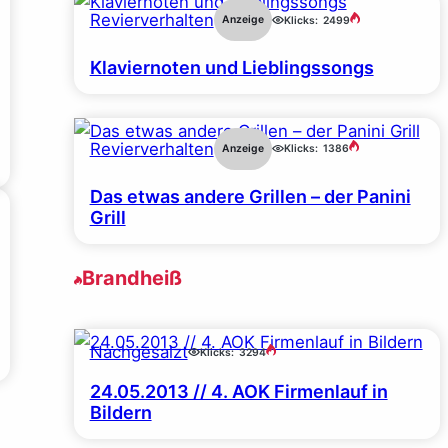
Revierverhalten
Anzeige
Klicks:
2499
Klaviernoten und Lieblingssongs
Revierverhalten
Anzeige
Klicks:
1386
Das etwas andere Grillen – der Panini
Grill
Brandheiß
Nachgesalzt
Klicks:
3294
24.05.2013 // 4. AOK Firmenlauf in
Bildern