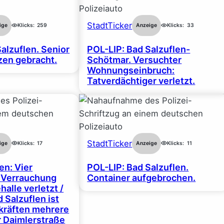
StadtTicker
ige
Klicks:
259
Anzeige
Klicks:
33
alzuflen. Senior
POL-LIP: Bad Salzuflen-
en gebracht.
Schötmar. Versuchter
Wohnungseinbruch:
Tatverdächtiger verletzt.
StadtTicker
ige
Klicks:
17
Anzeige
Klicks:
11
en: Vier
POL-LIP: Bad Salzuflen.
 Verrauchung
Container aufgebrochen.
halle verletzt /
 Salzuflen ist
zkräften mehrere
r Daimlerstraße