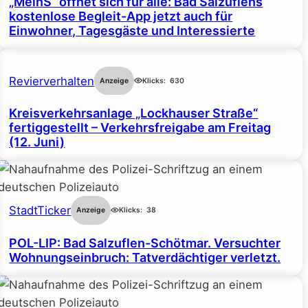
„MeinS“ öffnet sich für alle: Bad Salzuflens
kostenlose Begleit-App jetzt auch für
Einwohner, Tagesgäste und Interessierte
Revierverhalten
Anzeige
Klicks:
630
Kreisverkehrsanlage „Lockhauser Straße“
fertiggestellt – Verkehrsfreigabe am Freitag
(12. Juni)
StadtTicker
Anzeige
Klicks:
38
POL-LIP: Bad Salzuflen-Schötmar. Versuchter
Wohnungseinbruch: Tatverdächtiger verletzt.