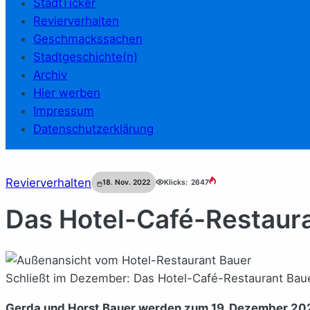
StadtTicker
Revierverhalten
Geschmackssachen
Stadtgeschichte(n)
Archiv
Hier werben
Impressum
Datenschutzerklärung
Revierverhalten
18. Nov. 2022
Klicks:
2647
Das Hotel-Café-Restaura
Schließt im Dezember: Das Hotel-Café-Restaurant Bauer
Gerda und Horst Bauer werden zum 19. Dezember 2022 