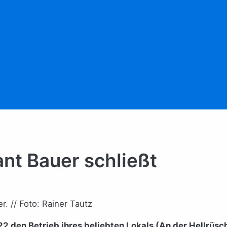
nt Bauer schließt
. // Foto: Rainer Tautz
den Betrieb ihres beliebten Lokals (An der Hellrüsch