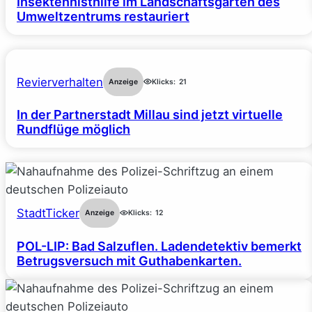
Insektennisthilfe im Landschaftsgarten des
Umweltzentrums restauriert
Revierverhalten
Anzeige
Klicks:
21
In der Partnerstadt Millau sind jetzt virtuelle
Rundflüge möglich
StadtTicker
Anzeige
Klicks:
12
POL-LIP: Bad Salzuflen. Ladendetektiv bemerkt
Betrugsversuch mit Guthabenkarten.