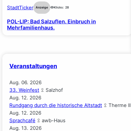
StadtTicker
Anzeige
Klicks:
28
POL-LIP: Bad Salzuflen. Einbruch in
Mehrfamilienhaus.
Veranstaltungen
Aug.
06.
2026
33. Weinfest
Salzhof
Aug.
12.
2026
Rundgang durch die historische Altstadt
Therme II
Aug.
12.
2026
Sprachcafé
awb-Haus
Aug.
13.
2026