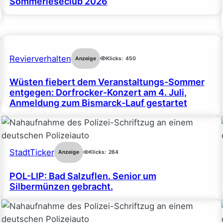
Sommerleseclub 2026
Revierverhalten
Anzeige
Klicks:
450
Wüsten fiebert dem Veranstaltungs-Sommer
entgegen: Dorfrocker-Konzert am 4. Juli,
Anmeldung zum Bismarck-Lauf gestartet
StadtTicker
Anzeige
Klicks:
264
POL-LIP: Bad Salzuflen. Senior um
Silbermünzen gebracht.