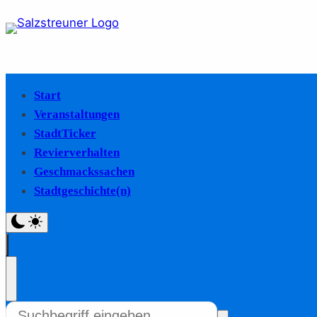
Start
Veranstaltungen
StadtTicker
Revierverhalten
Geschmackssachen
Stadtgeschichte(n)