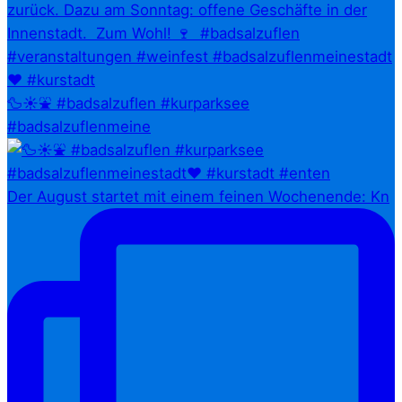
🦆☀️⛲ #badsalzuflen #kurparksee
#badsalzuflenmeine
Der August startet mit einem feinen Wochenende: Kn