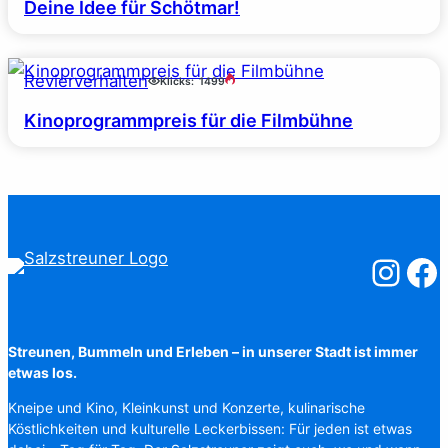
Deine Idee für Schötmar!
Revierverhalten
Klicks:
1499
Kinoprogrammpreis für die Filmbühne
Salzstreuner
Salzst
Streunen, Bummeln und Erleben – in unserer Stadt ist immer
etwas los.
Kneipe und Kino, Kleinkunst und Konzerte, kulinarische
Köstlichkeiten und kulturelle Leckerbissen: Für jeden ist etwas