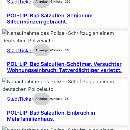
StadtTicker
Anzeige
Klicks:
260
POL-LIP: Bad Salzuflen. Senior um
Silbermünzen gebracht.
StadtTicker
Anzeige
Klicks:
36
POL-LIP: Bad Salzuflen-Schötmar. Versuchter
Wohnungseinbruch: Tatverdächtiger verletzt.
StadtTicker
Anzeige
Klicks:
26
POL-LIP: Bad Salzuflen. Einbruch in
Mehrfamilienhaus.