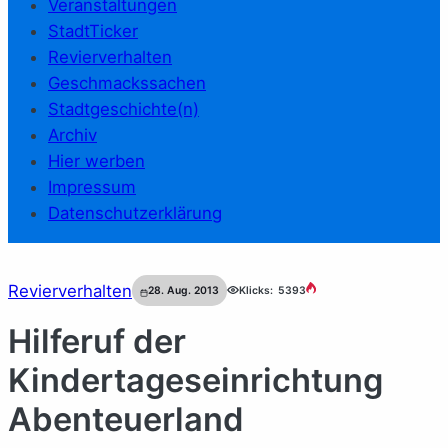
Veranstaltungen
StadtTicker
Revierverhalten
Geschmackssachen
Stadtgeschichte(n)
Archiv
Hier werben
Impressum
Datenschutzerklärung
Revierverhalten
28. Aug. 2013
Klicks:
5393
Hilferuf der
Kindertageseinrichtung
Abenteuerland