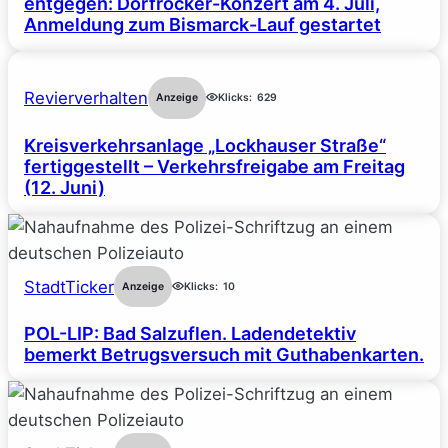
entgegen: Dorfrocker-Konzert am 4. Juli,
Anmeldung zum Bismarck-Lauf gestartet
Revierverhalten
Anzeige
Klicks:
629
Kreisverkehrsanlage „Lockhauser Straße“
fertiggestellt – Verkehrsfreigabe am Freitag
(12. Juni)
StadtTicker
Anzeige
Klicks:
10
POL-LIP: Bad Salzuflen. Ladendetektiv
bemerkt Betrugsversuch mit Guthabenkarten.