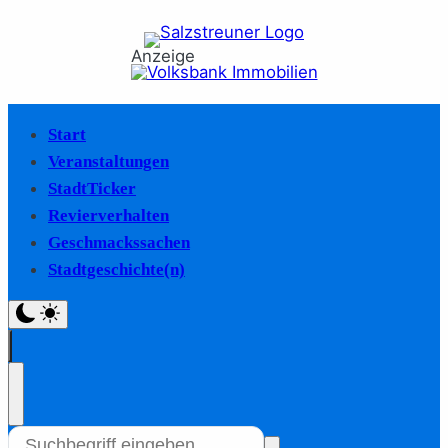
Anzeige
Start
Veranstaltungen
StadtTicker
Revierverhalten
Geschmackssachen
Stadtgeschichte(n)