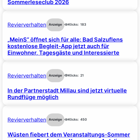
Sommerleseclub 2026
Revierverhalten
Anzeige
Klicks:
183
„MeinS“ öffnet sich für alle: Bad Salzuflens
kostenlose Begleit-App jetzt auch für
Einwohner, Tagesgäste und Interessierte
Revierverhalten
Anzeige
Klicks:
21
In der Partnerstadt Millau sind jetzt virtuelle
Rundflüge möglich
Revierverhalten
Anzeige
Klicks:
450
Wüsten fiebert dem Veranstaltungs-Sommer