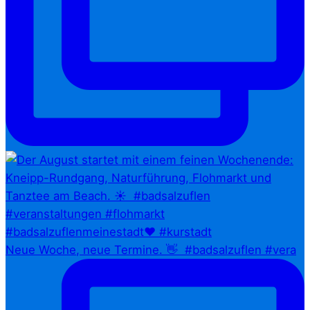
Neue Woche, neue Termine. 👋⁠ ⁠ #badsalzuflen #vera