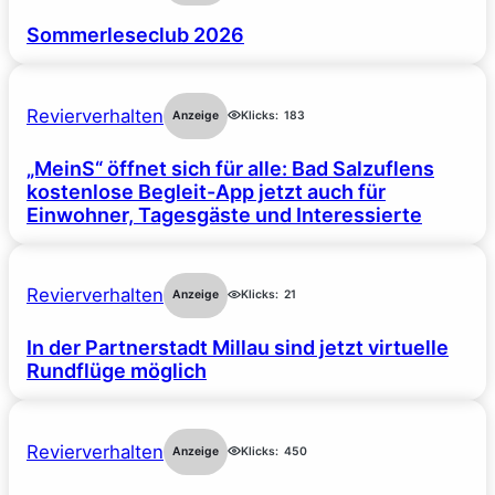
Sommerleseclub 2026
Revierverhalten
Anzeige
Klicks:
183
„MeinS“ öffnet sich für alle: Bad Salzuflens
kostenlose Begleit-App jetzt auch für
Einwohner, Tagesgäste und Interessierte
Revierverhalten
Anzeige
Klicks:
21
In der Partnerstadt Millau sind jetzt virtuelle
Rundflüge möglich
Revierverhalten
Anzeige
Klicks:
450