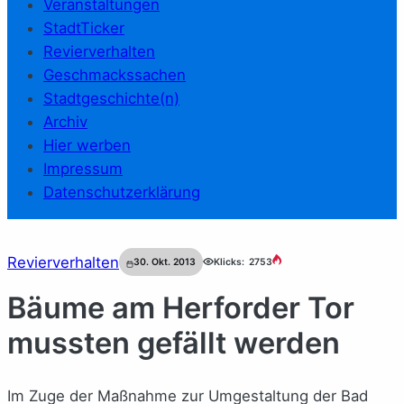
Veranstaltungen
StadtTicker
Revierverhalten
Geschmackssachen
Stadtgeschichte(n)
Archiv
Hier werben
Impressum
Datenschutzerklärung
Revierverhalten
30. Okt. 2013
Klicks:
2753
Bäume am Herforder Tor
mussten gefällt werden
Im Zuge der Maßnahme zur Umgestaltung der Bad