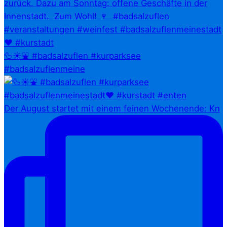
🦆☀️⛲ #badsalzuflen #kurparksee
#badsalzuflenmeine
Der August startet mit einem feinen Wochenende: Kn