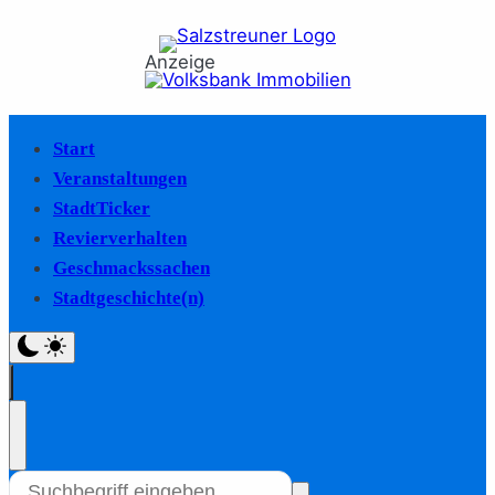
Anzeige
Start
Veranstaltungen
StadtTicker
Revierverhalten
Geschmackssachen
Stadtgeschichte(n)