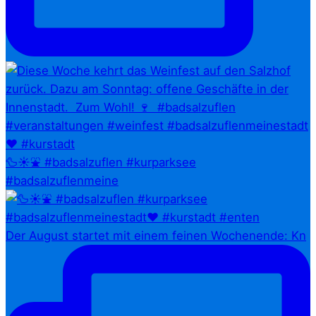
🦆☀️⛲ #badsalzuflen #kurparksee
#badsalzuflenmeine
Der August startet mit einem feinen Wochenende: Kn