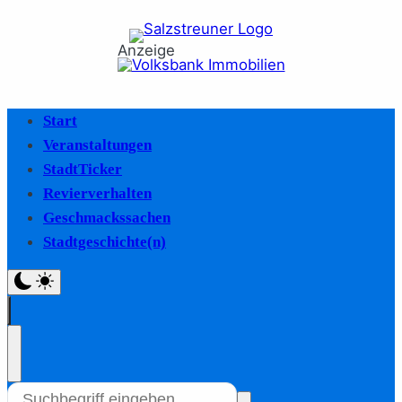
Anzeige
Start
Veranstaltungen
StadtTicker
Revierverhalten
Geschmackssachen
Stadtgeschichte(n)