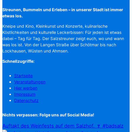
Streunen, Bummeln und Erleben – in unserer Stadt ist immer
etwas los.
Kneipe und Kino, Kleinkunst und Konzerte, kulinarische
Köstlichkeiten und kulturelle Leckerbissen: Für jeden ist etwas
dabei – Tag für Tag. Der Salzstreuner zeigt euch, wo und wann
was los ist. Von der Langen Straße über Schötmar bis nach
Lockhausen, Wüsten und Ahmsen.
Schnellzugriffe:
Startseite
Veranstaltungen
Hier werben
Impressum
Datenschutz
Nichts verpassen: Folge uns auf Social Media!
Auftakt des Weinfests auf dem Salzhof. 🍷 #badsalz