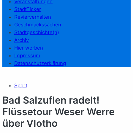
Veranstaltungen
StadtTicker
Revierverhalten
Geschmackssachen
Stadtgeschichte(n)
Archiv
Hier werben
Impressum
Datenschutzerklärung
Sport
Bad Salzuflen radelt!
Flüssetour Weser Werre
über Vlotho