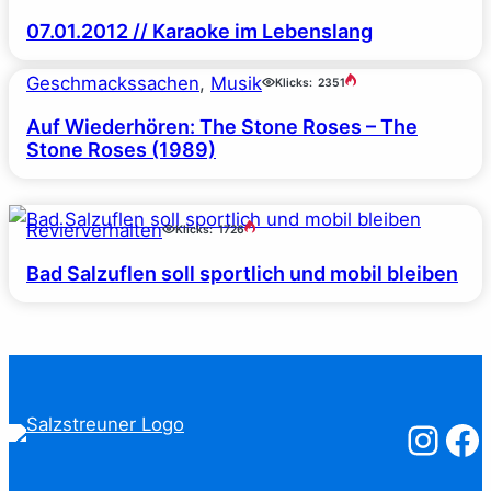
07.01.2012 // Karaoke im Lebenslang
Geschmackssachen
, 
Musik
Klicks:
2351
Auf Wiederhören: The Stone Roses – The
Stone Roses (1989)
Revierverhalten
Klicks:
1726
Bad Salzuflen soll sportlich und mobil bleiben
Salzstreuner
Salzst