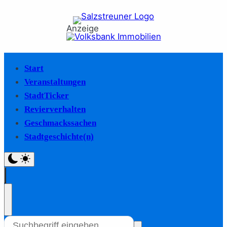
Anzeige
Start
Veranstaltungen
StadtTicker
Revierverhalten
Geschmackssachen
Stadtgeschichte(n)