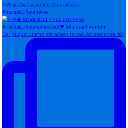
🦆☀️⛲ #badsalzuflen #kurparksee
#badsalzuflenmeine
Der August startet mit einem feinen Wochenende: Kn