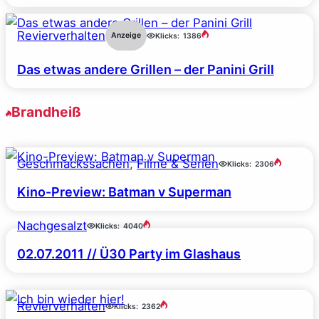
Revierverhalten
Anzeige
Klicks:
1386
Das etwas andere Grillen – der Panini Grill
Brandheiß
Geschmackssachen
, 
Filme & Serien
Klicks:
2306
Kino-Preview: Batman v Superman
Nachgesalzt
Klicks:
4040
02.07.2011 // Ü30 Party im Glashaus
Revierverhalten
Klicks:
2362