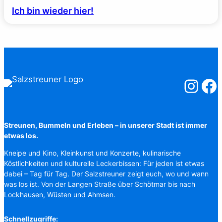
Ich bin wieder hier!
Salzstreuner
Salzst
Streunen, Bummeln und Erleben – in unserer Stadt ist immer
etwas los.
Kneipe und Kino, Kleinkunst und Konzerte, kulinarische
Köstlichkeiten und kulturelle Leckerbissen: Für jeden ist etwas
dabei – Tag für Tag. Der Salzstreuner zeigt euch, wo und wann
was los ist. Von der Langen Straße über Schötmar bis nach
Lockhausen, Wüsten und Ahmsen.
Schnellzugriffe: