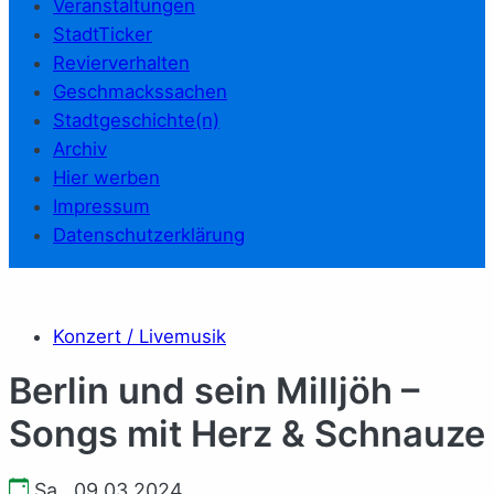
Veranstaltungen
StadtTicker
Revierverhalten
Geschmackssachen
Stadtgeschichte(n)
Archiv
Hier werben
Impressum
Datenschutzerklärung
Konzert / Livemusik
Berlin und sein Milljöh –
Songs mit Herz & Schnauze
Sa., 09.03.2024