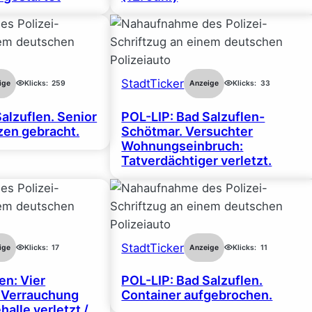
StadtTicker
ige
Klicks:
259
Anzeige
Klicks:
33
alzuflen. Senior
POL-LIP: Bad Salzuflen-
en gebracht.
Schötmar. Versuchter
Wohnungseinbruch:
Tatverdächtiger verletzt.
StadtTicker
ige
Klicks:
17
Anzeige
Klicks:
11
en: Vier
POL-LIP: Bad Salzuflen.
 Verrauchung
Container aufgebrochen.
halle verletzt /