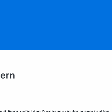
iern
it Eiern
, gefiel den Zuschauern in der ausverkauften