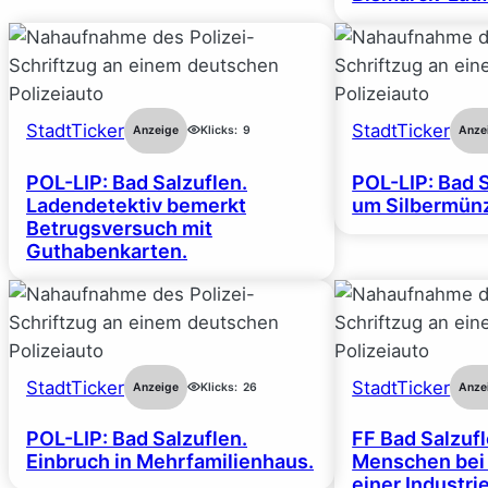
StadtTicker
StadtTicker
Anzeige
Klicks:
9
Anze
POL-LIP: Bad Salzuflen.
POL-LIP: Bad S
Ladendetektiv bemerkt
um Silbermünz
Betrugsversuch mit
Guthabenkarten.
StadtTicker
StadtTicker
Anzeige
Klicks:
26
Anze
POL-LIP: Bad Salzuflen.
FF Bad Salzufl
Einbruch in Mehrfamilienhaus.
Menschen bei
einer Industrie