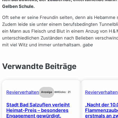
Gelben Schule.
Oft sehe er seine Freundin selten, denn als Hebamme s
Zudem leide sie unter einem berufsbedingten Tunnelblic
ein Mann aus Fleisch und Blut in einem Anzug von H & M
unterschiedlichen Zuständen nach Belieben verschwind
mit viel Witz und immer unterhaltsam.
gabe
Verwandte Beiträge
Revierverhalten
Revierverhalten
Anzeige
Klicks:
21
Stadt Bad Salzuflen verleiht
„Nacht der 10.
Heimat-Preis – besonderes
Flammenzaube
Engagement gewürdigt.
erstmals an z