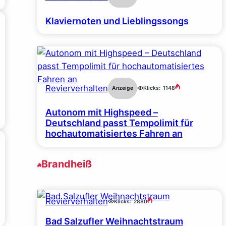
Klaviernoten und Lieblingssongs
Revierverhalten
Anzeige
Klicks:
1148
Autonom mit Highspeed –
Deutschland passt Tempolimit für
hochautomatisiertes Fahren an
Brandheiß
Revierverhalten
Klicks:
2880
Bad Salzufler Weihnachtstraum