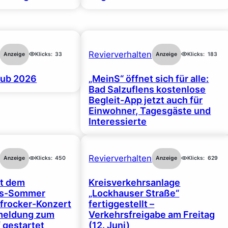
Revierverhalten
Anzeige
Klicks:
33
Anzeige
Klicks:
183
ub 2026
„MeinS“ öffnet sich für alle:
Bad Salzuflens kostenlose
Begleit-App jetzt auch für
Einwohner, Tagesgäste und
Interessierte
Revierverhalten
Anzeige
Klicks:
450
Anzeige
Klicks:
629
rt dem
Kreisverkehrsanlage
gs-Sommer
„Lockhauser Straße“
frocker-Konzert
fertiggestellt –
nmeldung zum
Verkehrsfreigabe am Freitag
 gestartet
(12. Juni)