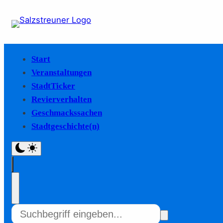
Start
Veranstaltungen
StadtTicker
Revierverhalten
Geschmackssachen
Stadtgeschichte(n)