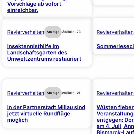
Vorschläge ab sofort
einreichbar.
Revierverhalten
Revierverhalten
Anzeige
Klicks:
73
Insektennisthilfe im
Sommerlesecl
Landschaftsgarten des
Umweltzentrums restauriert
Revierverhalten
Revierverhalten
Anzeige
Klicks:
21
In der Partnerstadt Millau sind
Wüsten fiebe
jetzt virtuelle Rundflüge
Veranstaltun
möglich
entgegen: Dor
am 4. Juli, A
Bismarck-Lauf