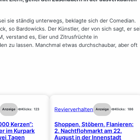
ei sie ständig unterwegs, beklagte sich der Comedian.
k, so Bardowicks. Der Künstler, der von sich sagt, er se
, verstand es, Eier und Zitrusfrüchte in
en zu lassen. Manchmal etwas durchschaubar, aber oft
Revierverhalten
Anzeige
Klicks:
123
Anzeige
Klicks:
186
000 Kerzen“:
Shoppen, Stöbern, Flanieren:
r im Kurpark
2. Nachtflohmarkt am 22.
wei Tagen
August in der Innenstadt