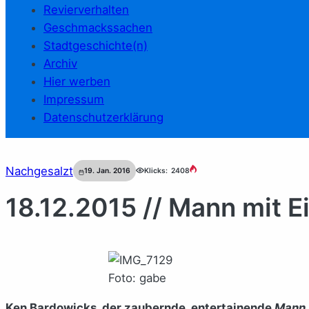
Revierverhalten
Geschmackssachen
Stadtgeschichte(n)
Archiv
Hier werben
Impressum
Datenschutzerklärung
Nachgesalzt
19. Jan. 2016
Klicks:
2408
18.12.2015 // Mann mit E
Foto: gabe
Ken Bardowicks, der zaubernde, entertainende
Mann m