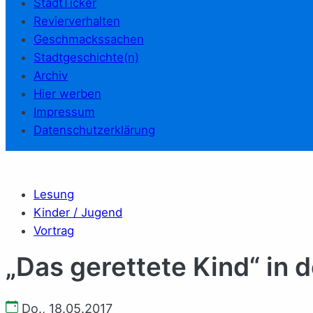
StadtTicker
Revierverhalten
Geschmackssachen
Stadtgeschichte(n)
Archiv
Hier werben
Impressum
Datenschutzerklärung
Lesung
Kinder / Jugend
Vortrag
„Das gerettete Kind“ in 
Do., 18.05.2017