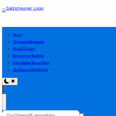
Start
Veranstaltungen
StadtTicker
Revierverhalten
Geschmackssachen
Stadtgeschichte(n)