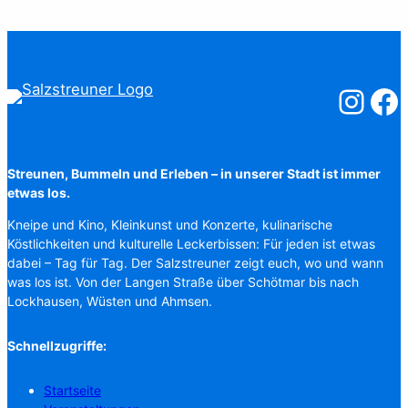
Salzstreuner
Salzst
Streunen, Bummeln und Erleben – in unserer Stadt ist immer
etwas los.
Kneipe und Kino, Kleinkunst und Konzerte, kulinarische
Köstlichkeiten und kulturelle Leckerbissen: Für jeden ist etwas
dabei – Tag für Tag. Der Salzstreuner zeigt euch, wo und wann
was los ist. Von der Langen Straße über Schötmar bis nach
Lockhausen, Wüsten und Ahmsen.
Schnellzugriffe:
Startseite