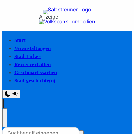
Anzeige
Start
Veranstaltungen
StadtTicker
Revierverhalten
Geschmackssachen
Stadtgeschichte(n)