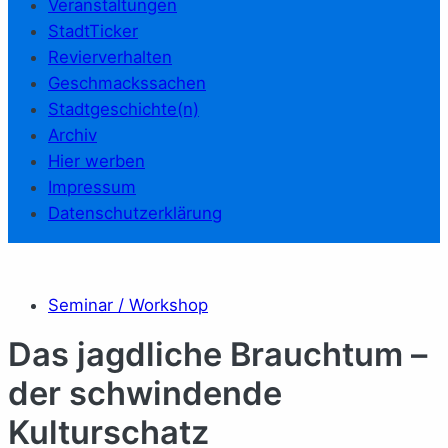
Veranstaltungen
StadtTicker
Revierverhalten
Geschmackssachen
Stadtgeschichte(n)
Archiv
Hier werben
Impressum
Datenschutzerklärung
Seminar / Workshop
Das jagdliche Brauchtum –
der schwindende
Kulturschatz