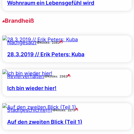
Wohnraum ein Lebensgefühl wird
Brandheiß
Nachgesalzt
Klicks:
2382
28.3.2019 // Erik Peters: Kuba
Revierverhalten
Klicks:
2362
Ich bin wieder hier!
Stadtgeschichte(n)
Klicks:
2273
Auf den zweiten Blick (Teil 1)