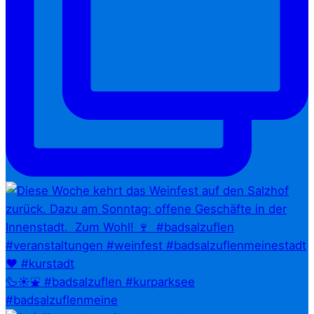
🦆☀️⛲ #badsalzuflen #kurparksee
#badsalzuflenmeine