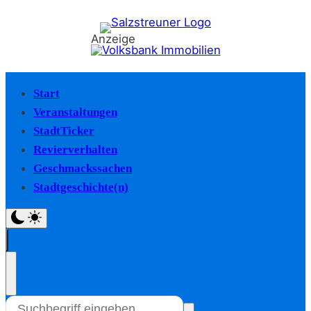
Anzeige
Start
Veranstaltungen
StadtTicker
Revierverhalten
Geschmackssachen
Stadtgeschichte(n)