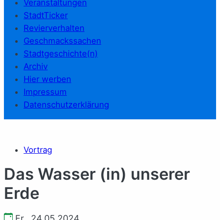
Veranstaltungen
StadtTicker
Revierverhalten
Geschmackssachen
Stadtgeschichte(n)
Archiv
Hier werben
Impressum
Datenschutzerklärung
Vortrag
Das Wasser (in) unserer
Erde
Fr., 24.05.2024