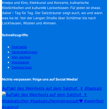
Kneipe und Kino, Kleinkunst und Konzerte, kulinarische
Köstlichkeiten und kulturelle Leckerbissen: Für jeden ist etwas
dabei – Tag für Tag. Der Salzstreuner zeigt euch, wo und wann
was los ist. Von der Langen Straße über Schötmar bis nach
Lockhausen, Wüsten und Ahmsen.
Schnellzugriffe:
Startseite
Veranstaltungen
Hier werben
Impressum
Datenschutz
Nichts verpassen: Folge uns auf Social Media!
Auftakt des Weinfests auf dem Salzhof. 🍷 #badsalz