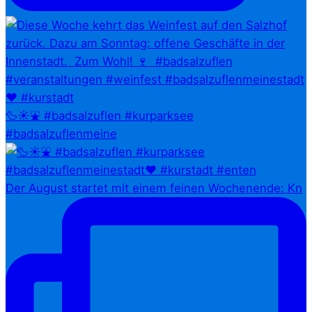
🦆☀️⛲ #badsalzuflen #kurparksee
#badsalzuflenmeine
Der August startet mit einem feinen Wochenende: Kn