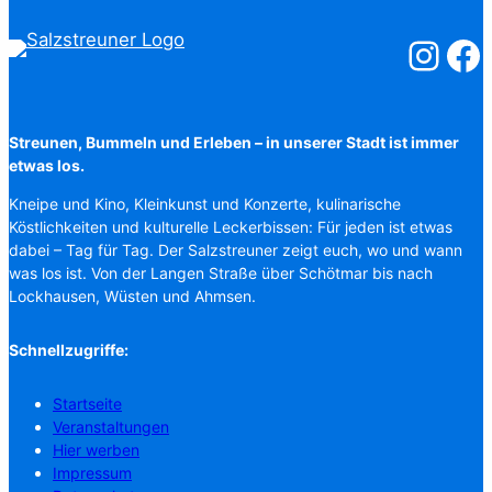
Salzstreuner
Salzst
Streunen, Bummeln und Erleben – in unserer Stadt ist immer
etwas los.
Kneipe und Kino, Kleinkunst und Konzerte, kulinarische
Köstlichkeiten und kulturelle Leckerbissen: Für jeden ist etwas
dabei – Tag für Tag. Der Salzstreuner zeigt euch, wo und wann
was los ist. Von der Langen Straße über Schötmar bis nach
Lockhausen, Wüsten und Ahmsen.
Schnellzugriffe:
Startseite
Veranstaltungen
Hier werben
Impressum