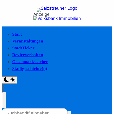
Anzeige
Start
Veranstaltungen
StadtTicker
Revierverhalten
Geschmackssachen
Stadtgeschichte(n)