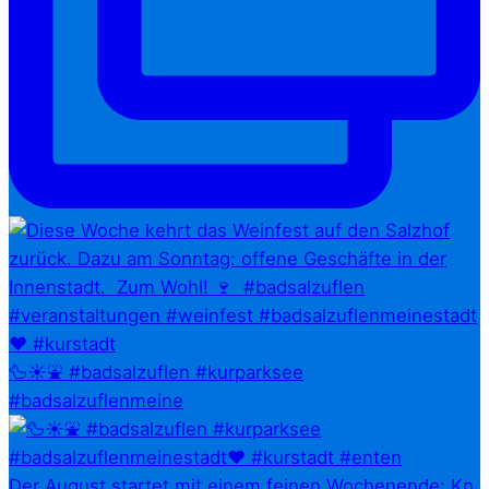
🦆☀️⛲ #badsalzuflen #kurparksee
#badsalzuflenmeine
Der August startet mit einem feinen Wochenende: Kn