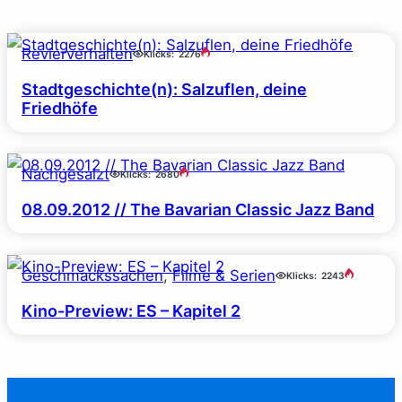
Revierverhalten
Klicks:
2276
Stadtgeschichte(n): Salzuflen, deine
Friedhöfe
Nachgesalzt
Klicks:
2680
08.09.2012 // The Bavarian Classic Jazz Band
Geschmackssachen
, 
Filme & Serien
Klicks:
2243
Kino-Preview: ES – Kapitel 2