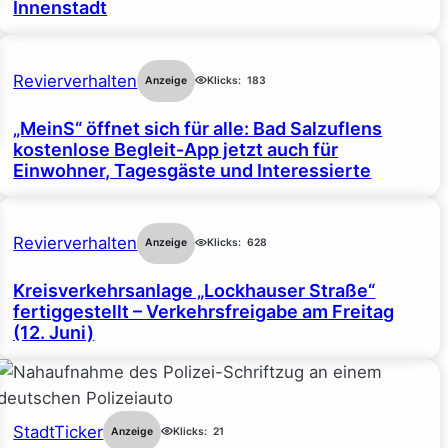
Innenstadt
Revierverhalten
Anzeige
Klicks:
183
„MeinS“ öffnet sich für alle: Bad Salzuflens
kostenlose Begleit-App jetzt auch für
Einwohner, Tagesgäste und Interessierte
Revierverhalten
Anzeige
Klicks:
628
Kreisverkehrsanlage „Lockhauser Straße“
fertiggestellt – Verkehrsfreigabe am Freitag
(12. Juni)
StadtTicker
Anzeige
Klicks:
21