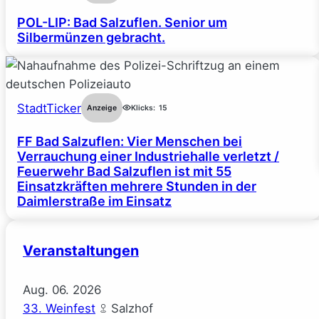
POL-LIP: Bad Salzuflen. Senior um
Silbermünzen gebracht.
StadtTicker
Anzeige
Klicks:
15
FF Bad Salzuflen: Vier Menschen bei
Verrauchung einer Industriehalle verletzt /
Feuerwehr Bad Salzuflen ist mit 55
Einsatzkräften mehrere Stunden in der
Daimlerstraße im Einsatz
Veranstaltungen
Aug.
06.
2026
33. Weinfest
Salzhof