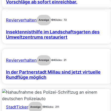
Vorschläge ab sofort einreichbar.
Revierverhalten
Anzeige
Klicks:
72
Insektennisthilfe im Landschaftsgarten des
Umweltzentrums restauriert
Revierverhalten
Anzeige
Klicks:
21
In der Partnerstadt Millau sind jetzt virtuelle
Rundflüge möglich
StadtTicker
Anzeige
Klicks:
211