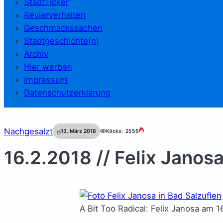
StadtTicker
Revierverhalten
Geschmackssachen
Stadtgeschichte(n)
Archiv
Hier werben
Impressum
Datenschutzerklärung
Nachgesalzt
13. März 2018
Klicks:
2556
16.2.2018 // Felix Janos
A Bit Too Radical: Felix Janosa am 1