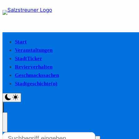
Start
Veranstaltungen
StadtTicker
Revierverhalten
Geschmackssachen
Stadtgeschichte(n)