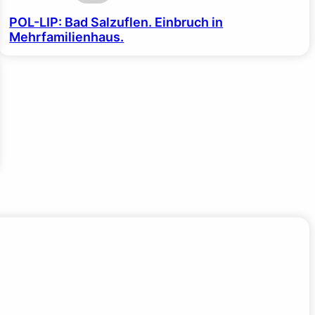
POL-LIP: Bad Salzuflen. Einbruch in
Mehrfamilienhaus.