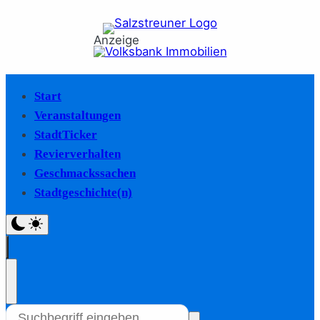
Anzeige
Start
Veranstaltungen
StadtTicker
Revierverhalten
Geschmackssachen
Stadtgeschichte(n)