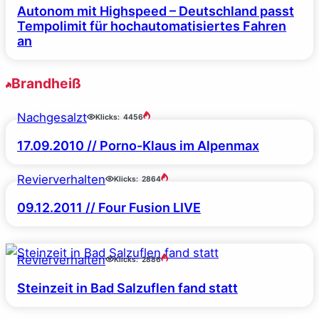
Autonom mit Highspeed – Deutschland passt
Tempolimit für hochautomatisiertes Fahren
an
Brandheiß
Nachgesalzt
Klicks:
4456
17.09.2010 // Porno-Klaus im Alpenmax
Revierverhalten
Klicks:
2864
09.12.2011 // Four Fusion LIVE
Revierverhalten
Klicks:
2886
Steinzeit in Bad Salzuflen fand statt