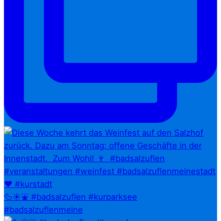
🦆☀️⛲ #badsalzuflen #kurparksee
#badsalzuflenmeine