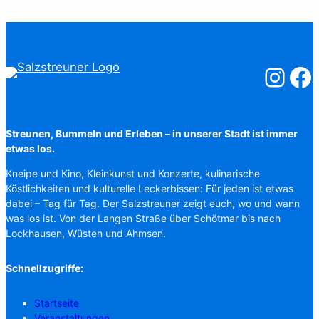
Salzstreuner
Salzst
Streunen, Bummeln und Erleben – in unserer Stadt ist immer
etwas los.
Kneipe und Kino, Kleinkunst und Konzerte, kulinarische
Köstlichkeiten und kulturelle Leckerbissen: Für jeden ist etwas
dabei – Tag für Tag. Der Salzstreuner zeigt euch, wo und wann
was los ist. Von der Langen Straße über Schötmar bis nach
Lockhausen, Wüsten und Ahmsen.
Schnellzugriffe:
Startseite
Veranstaltungen