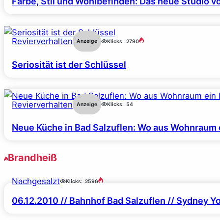
Farbe, Stil und Wohlbefinden: Das neue Studio v
Revierverhalten
Anzeige
Klicks:
2790
Seriosität ist der Schlüssel
Revierverhalten
Anzeige
Klicks:
54
Neue Küche in Bad Salzuflen: Wo aus Wohnraum 
Brandheiß
Nachgesalzt
Klicks:
2596
06.12.2010 // Bahnhof Bad Salzuflen // Sydney 