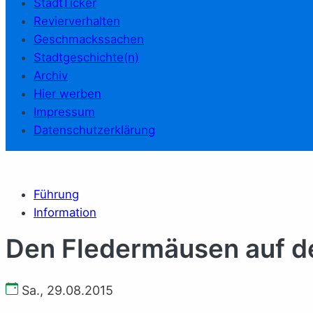
StadtTicker
Revierverhalten
Geschmackssachen
Stadtgeschichte(n)
Archiv
Hier werben
Impressum
Datenschutzerklärung
Führung
Information
Den Fledermäusen auf d
Sa., 29.08.2015