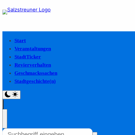
Start
Veranstaltungen
StadtTicker
Revierverhalten
Geschmackssachen
Stadtgeschichte(n)