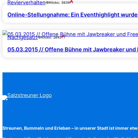
Revierverhalten
Klicks:
3639
Online-Stellungnahme: Ein Eventhighlight wurde 
Nachgesalzt
Klicks:
2843
05.03.2015 // Offene Bühne mit Jawbreaker und F
Streunen, Bummeln und Erleben – in unserer Stadt ist immer etw