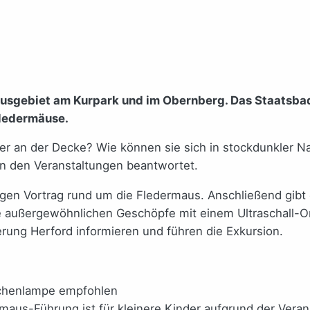
ausgebiet am Kurpark und im Obernberg. Das Staatsbad 
Fledermäuse.
r an der Decke? Wie können sie sich in stockdunkler Na
n den Veranstaltungen beantwortet.
tigen Vortrag rund um die Fledermaus. Anschließend gibt
 außergewöhnlichen Geschöpfe mit einem Ultraschall-Or
rung Herford informieren und führen die Exkursion.
schenlampe empfohlen
maus-Führung ist für kleinere Kinder aufgrund der Veran