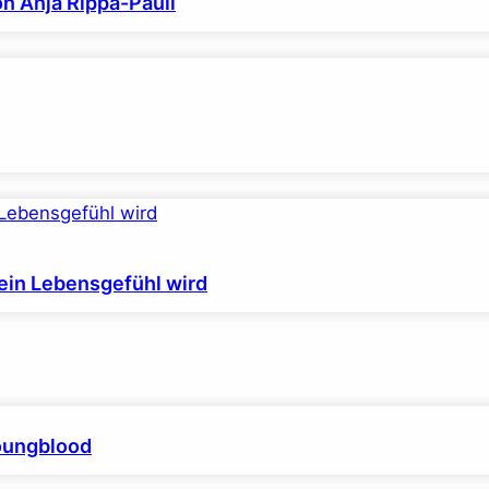
on Anja Rippa-Pauli
ein Lebensgefühl wird
Youngblood