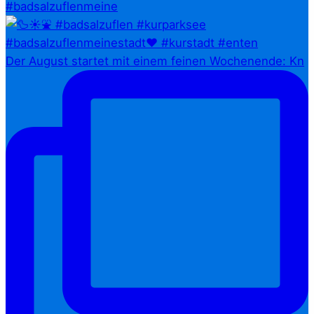
#badsalzuflenmeine
Der August startet mit einem feinen Wochenende: Kn