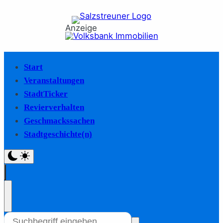
Anzeige
Start
Veranstaltungen
StadtTicker
Revierverhalten
Geschmackssachen
Stadtgeschichte(n)