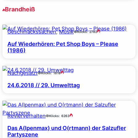
Brandheiß
Geschmackssachen
, 
Musik
Klicks:
2782
Auf Wiederhören: Pet Shop Boys – Please
(1986)
Nachgesalzt
Klicks:
1818
24.6.2018 // 29. Umwelttag
Revierverhalten
Klicks:
6263
Das A(lpenmax) und O(rtmann) der Salzufler
Partyszene