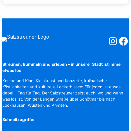
Salzstreuner
Salzst
Streunen, Bummeln und Erleben – in unserer Stadt ist immer
etwas los.
Kneipe und Kino, Kleinkunst und Konzerte, kulinarische
Köstlichkeiten und kulturelle Leckerbissen: Für jeden ist etwas
dabei – Tag für Tag. Der Salzstreuner zeigt euch, wo und wann
was los ist. Von der Langen Straße über Schötmar bis nach
Lockhausen, Wüsten und Ahmsen.
Schnellzugriffe: