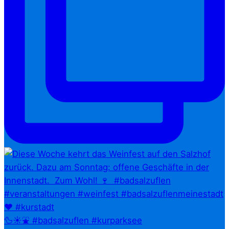
🦆☀️⛲ #badsalzuflen #kurparksee