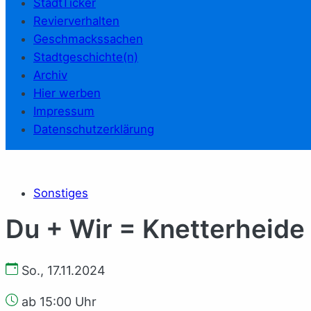
StadtTicker
Revierverhalten
Geschmackssachen
Stadtgeschichte(n)
Archiv
Hier werben
Impressum
Datenschutzerklärung
Sonstiges
Du + Wir = Knetterheide
So., 17.11.2024
ab 15:00 Uhr