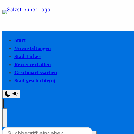
Start
Veranstaltungen
StadtTicker
Revierverhalten
Geschmackssachen
Stadtgeschichte(n)