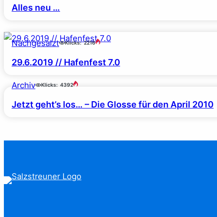
Alles neu …
Nachgesalzt
Klicks:
2216
29.6.2019 // Hafenfest 7.0
Archiv
Klicks:
4392
Jetzt geht’s los… – Die Glosse für den April 2010