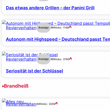
Das etwas andere Grillen – der Panini Grill
Revierverhalten
Anzeige
Klicks:
1148
Autonom mit Highspeed – Deutschland passt Tem
Revierverhalten
Anzeige
Klicks:
2790
Seriosität ist der Schlüssel
Brandheiß
Revierverhalten
Klicks:
2236